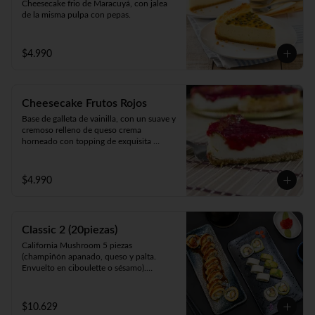
Cheesecake frio de Maracuyá, con jalea 
de la misma pulpa con pepas.
$4.990
Cheesecake Frutos Rojos
Base de galleta de vainilla, con un suave y 
cremoso relleno de queso crema 
horneado con topping de exquisita 
mermelada de Frutos Rojos 100% natural.
$4.990
Classic 2 (20piezas)
California Mushroom 5 piezas 
(champiñón apanado, queso y palta. 
Envuelto en ciboulette o sésamo).

Avocado Edu 5 piezas (camarón furay, 
queso y palta. Envuelto en palta).

Panko Katsu 10 piezas (pollo apanado, 
$10.629
queso y cebollín. Frito en panko).