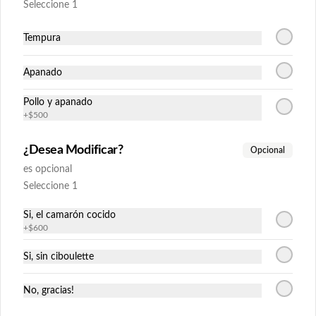
(9piezas).
Seleccione 1
$10.739
Tempura
Apanado
Máncora
Relleno: camarón apanado, queso crema 
Pollo y apanado
y cebollín.

+
$500
Envuelto en palta y cubierto con salmón 
acevichado (9piezas).
¿Desea Modificar?
Opcional
$11.425
es opcional
Seleccione 1
Pizza Roll
Si, el camarón cocido
Relleno: carne, cebolla y tomate tempura, 
+
$600
albahaca.

Envuelto en queso flambeado, 
espolvoreado en crispy frío y orégano 
Si, sin ciboulette
(9piezas).
$11.022
No, gracias!