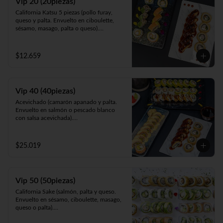
Vip 20 (20piezas)
pollo y Frito en panko acompañado de 
California Katsu 5 piezas (pollo furay, 
salsa teriyaki).
queso y palta. Envuelto en ciboulette, 
sésamo, masago, palta o queso).

Rainbow Furay 5 piezas (camarón furay, 
queso y cebollín. Envuelto en salmón y 
palta).

$12.659
Panko Ebi 10 piezas (camarón, queso y 
cebollín. Frito en panko).
Vip 40 (40piezas)
Acevichado (camarón apanado y palta. 
Envuelto en salmón o pescado blanco 
con salsa acevichada).

Almendra White (pollo teriyaki y palta. 
Envuelto en queso, espolvoreado en mix 
almendras y nueces).

$25.019
Panko Ebi (camarón ecuatoriano, queso y 
cebollín, frito en panko).

California Gumi (camarón apanado, 
salmón, queso y cebollín. Envuelto en 
Vip 50 (50piezas)
sésamo, ciboulette, masago, queso o 
palta).
California Sake (salmón, palta y queso. 
Envuelto en sésamo, ciboulette, masago, 
queso o palta).

Katsu White (pollo apanado, palta y 