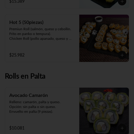
$15.389
maracuyá).
Hot 5 (50piezas)
Premiun Roll (salmón, queso y cebollín. 
Frito en panko o tempura).     

Chicken Roll (pollo apanado, queso y 
cebollín. Frito en panko o tempura).         

Cartagena (camarón apanado, queso y 
palta. Envuelto en pollo apanado y salsa 
$25.982
maracuyá).

Oriental Zuki-sin arroz (pollo teriyaki, 
queso, palta y kanikama apanada. 
Envuelto en pollo apanado y salsa 
Rolls en Palta
teriyaki).

Meat Roll (carne, queso, pimentón 
salteado. Frito en panko).
Avocado Camarón
Relleno: camarón, palta y queso.

Opción: sin palta o sin queso.

Envuelto en palta (9 piezas).
$10.081