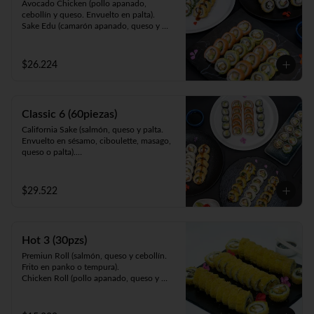
Avocado Chicken (pollo apanado, 
cebollín y queso. Envuelto en palta).

Sake Edu (camarón apanado, queso y 
palta. Envuelto en salmón).

California Sake (salmón, queso y palta. 
Envuelto en ciboulette, sésamo, masago, 
$26.224
palta o queso).

Panko Kani ( Kanikama, queso y cebollín. 
Frito en panko).

Panko Ebi (camarón, queso, cebollín. Frito 
Classic 6 (60piezas)
en panko).
California Sake (salmón, queso y palta. 
Envuelto en sésamo, ciboulette, masago, 
queso o palta).

Teri Maki (pollo teriyaki, palta y queso. 
Envuelto en ciboulette, sésamo, masago, 
queso o palta).

$29.522
Sake Edu (camarón apanado, palta y 
queso. Envuelto en salmón).

Tempura Ebi (camarón cocido, queso y 
cebollín. Frito en tempura).

Hot 3 (30pzs)
Panko Kani (kanikama, queso y cebollín. 
Frito en panko).

Premiun Roll (salmón, queso y cebollín. 
Hosomaki Green (queso y palta. Envuelto 
Frito en panko o tempura).     

en nori).
Chicken Roll (pollo apanado, queso y 
cebollín. Frito en panko o tempura).          

Cartagena (camarón apanado, queso y 
palta. Envuelto en pollo apanado y salsa 