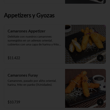
Panko Ebi 10 piezas (camarón, queso y 
cebollín. Frito en panko).
Appetizers y Gyozas
Camarones Appetizer
Deléitate con nuestros camarones: 
sumergidos en un aderezo oriental, 
cubiertos con una capa de harina y fritos 
según tu preferencia, ya sea apanados, en 
tempura o apanados con queso. ¡Disfruta 
de cinco unidades repletas de sabor!
$11.422
Camarones Furay
Camarones, pasado por aliño oriental, 
harina, frito en panko (5Unidades).
$10.739