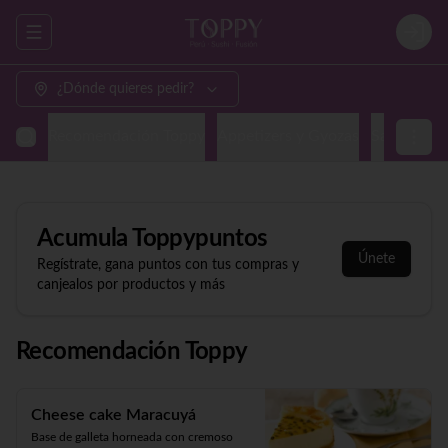
Abrir menu de navegación
Login
¿Dónde quieres pedir?
Recomendación Toppy
Appetizers y Gyozas
Sashimi & N
Acumula
Toppypuntos
Únete
Regístrate, gana puntos con tus compras y
canjealos por productos y más
Recomendación Toppy
Cheese cake Maracuyá
Base de galleta horneada con cremoso 