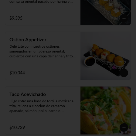
con salsa oriental pasado por harina y 
apanado  en crocante panko japonés. 

Acompañado de cremosa salsa casera 
(5unidades).
$9.395
Ostión Appetizer
Deléitate con nuestros ostiones: 
sumergidos en un aderezo oriental, 
cubiertos con una capa de harina y fritos 
según tu preferencia, ya sea apanados, 
apanado con queso o mixto. ¡Disfruta de 
cinco unidades repletas de sabor!
$10.044
Taco Acevichado
Elige entre una base de tortilla mexicana 
frita, rellena a elección de camarón 
apanado, salmón, pollo, carne o 
champiñón apanado. Además, incluye 
guacamole, pepino, lechuga y salsa 
acevichada. 2 unidades.
$10.739