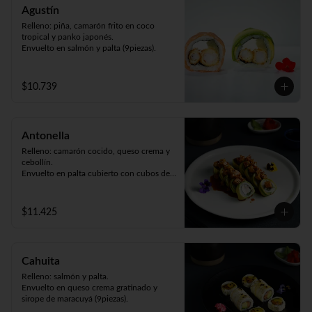
Agustín
Relleno: piña, camarón frito en coco 
tropical y panko japonés.

Envuelto en salmón y palta (9piezas).
$10.739
Antonella
Relleno: camarón cocido, queso crema y 
cebollín.

Envuelto en palta cubierto con cubos de 
pollo teriyaki y sésamo (9piezas).
$11.425
Cahuita
Relleno: salmón y palta.

Envuelto en queso crema gratinado y 
sirope de maracuyá (9piezas).