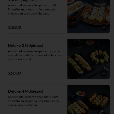
Acevichado (camarón apanado, palta. 
Envuelto en salmón, atún o pescado 
blanco con salsa acevichada).

California Sakke (salmón, queso y palta. 
Envuelto en sésamo, ciboulette, masago, 
queso o palta).

$18.878
Panko Ebi (camarón ecuatoriano, queso, 
cebollín, frito en panko).
Deluxe 3 (30piezas)
Acevichado (camarón apanado y palta, 
envuelto en salmón o pescado blanco con 
salsa acevichada). 

Cahuita (salmón y palta, envuelto en 
queso crema gratinado en salsa 
maracuyá).

$24.430
Galápagos (salmón, queso y cebollín, 
envuelto en palta o apanado cubierto con 
tartar de camarón apanado).
Deluxe 4 (40piezas)
Acevichado(camarón apanado y palta. 
Envuelto en salmón o pescado blanco 
con salsa acevichada).

Avocado Gumi (salmón, queso, camarón 
apanado, ciboulette envuelta en palta).
