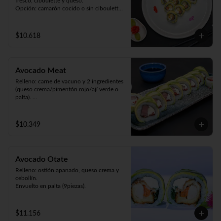
fresco, ciboulette y queso.

Opción: camarón cocido o sin ciboulette 
(9piezas).
$10.618
Avocado Meat
Relleno: carne de vacuno y 2 ingredientes 
(queso crema/pimentón rojo/ají verde o 
palta). 

Envuelto en palta (9 piezas).
$10.349
Avocado Otate
Relleno: ostión apanado, queso crema y 
cebollín.

Envuelto en palta (9piezas).
$11.156