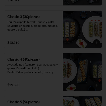
$10.629
queso y cebollín. Frito en panko).
Classic 3 (30piezas)
Teri Maki (pollo teriyaki, queso y palta. 
Envuelto en sésamo, ciboulette, masago, 
queso o palta).

Avocado Edu (camarón apanado, palta y 
queso. Envuelto en palta).

Panko Mushroom (champiñón apanado, 
$15.590
queso, cebollín. Frito en panko).
Classic 4 (40piezas)
Avocado Edu (camarón apanado, palta y 
queso. Envuelto en Palta).

Panko Katsu (pollo apanado, queso y 
cebollín. Frito en panko).

Panko Mushroom (champiñón apanado, 
queso y cebollín. Frito en panko).

$19.890
California Sake (salmón, queso y palta. 
Envuelto en ciboulette, sésamo, masago, 
palta o queso).
Classic 5 (50piezas)