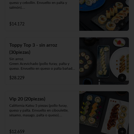
queso y cebollín. Envuelto en palta y 
salmón).

Luna Roll 5piezas (camarón apanado, 
palta y cebollín. Envuelto en queso).

Panko Mushroom 10piezas (champiñón, 
$14.172
queso y cebollín. Frito en Panko).

-1 lata bebida 330cc. a elección.
Toppy Top 3 - sin arroz
(30piezas)
Sin arroz.

Green Acevichado (pollo furay, palta y 
queso. Envuelto en queso o palta bañada 
en salsa acevichada).

$28.229
Acevichado Top (camarón furay, atún, 
palta y cebollín. Envuelto en salmón, atún 
o palta y ceviche carretillero).

Toppy Roll (palta, queso, cebollín, 
camarón furay o pollo furay. Envuelto en 
Vip 20 (20piezas)
pollo y Frito en panko acompañado de 
California Katsu 5 piezas (pollo furay, 
salsa teriyaki).
queso y palta. Envuelto en ciboulette, 
sésamo, masago, palta o queso).

Rainbow Furay 5 piezas (camarón furay, 
queso y cebollín. Envuelto en salmón y 
palta).

$12.659