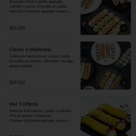
Avocado Chicken (pollo apanado, 
cebollín y queso. Envuelto en palta).

Sake Edu (camarón apanado, queso y 
palta. Envuelto en salmón).

California Sake (salmón, queso y palta. 
Envuelto en ciboulette, sésamo, masago, 
$26.224
palta o queso).

Panko Kani ( Kanikama, queso y cebollín. 
Frito en panko).

Panko Ebi (camarón, queso, cebollín. Frito 
Classic 6 (60piezas)
en panko).
California Sake (salmón, queso y palta. 
Envuelto en sésamo, ciboulette, masago, 
queso o palta).

Teri Maki (pollo teriyaki, palta y queso. 
Envuelto en ciboulette, sésamo, masago, 
queso o palta).

$29.522
Sake Edu (camarón apanado, palta y 
queso. Envuelto en salmón).

Tempura Ebi (camarón cocido, queso y 
cebollín. Frito en tempura).

Hot 3 (30pzs)
Panko Kani (kanikama, queso y cebollín. 
Frito en panko).

Premiun Roll (salmón, queso y cebollín. 
Hosomaki Green (queso y palta. Envuelto 
Frito en panko o tempura).     

en nori).
Chicken Roll (pollo apanado, queso y 
cebollín. Frito en panko o tempura).          

Cartagena (camarón apanado, queso y 
palta. Envuelto en pollo apanado y salsa 