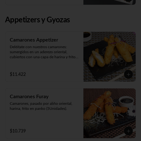
Panko Ebi 10 piezas (camarón, queso y 
cebollín. Frito en panko).
Appetizers y Gyozas
Camarones Appetizer
Deléitate con nuestros camarones: 
sumergidos en un aderezo oriental, 
cubiertos con una capa de harina y fritos 
según tu preferencia, ya sea apanados, en 
tempura o apanados con queso. ¡Disfruta 
de cinco unidades repletas de sabor!
$11.422
Camarones Furay
Camarones, pasado por aliño oriental, 
harina, frito en panko (5Unidades).
$10.739