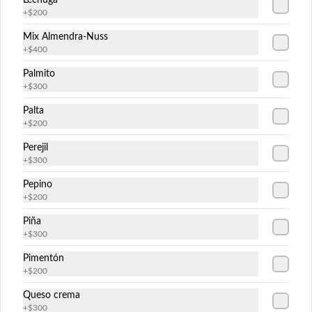
Lechuga
+
$200
$11.425
Mix Almendra-Nuss
+
$400
Cartagena
Palmito
+
$300
Relleno: camarón apanado, queso crema 
y palta.

Palta
Envuelto en pollo apanado y salsa de 
maracuyá (9piezas).
+
$200
Perejil
$11.425
+
$300
Pepino
+
$200
Ceviche Roll
Relleno: camarón apanado y palta.

Piña
Bañado en ceviche carretillero (9piezas).
+
$300
Pimentón
+
$200
$12.224
Queso crema
+
$300