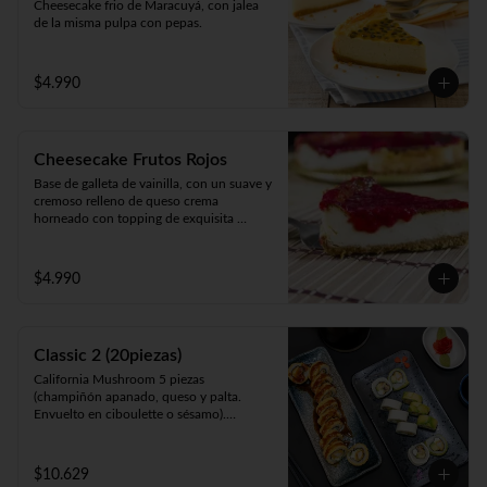
Cheesecake frio de Maracuyá, con jalea 
de la misma pulpa con pepas.
$4.990
Cheesecake Frutos Rojos
Base de galleta de vainilla, con un suave y 
cremoso relleno de queso crema 
horneado con topping de exquisita 
mermelada de Frutos Rojos 100% natural.
$4.990
Classic 2 (20piezas)
California Mushroom 5 piezas 
(champiñón apanado, queso y palta. 
Envuelto en ciboulette o sésamo).

Avocado Edu 5 piezas (camarón furay, 
queso y palta. Envuelto en palta).

Panko Katsu 10 piezas (pollo apanado, 
$10.629
queso y cebollín. Frito en panko).