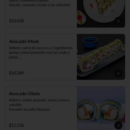
fresco, ciboulette y queso.

Opción: camarón cocido o sin ciboulette 
(9piezas).
$10.618
Avocado Meat
Relleno: carne de vacuno y 2 ingredientes 
(queso crema/pimentón rojo/ají verde o 
palta). 

Envuelto en palta (9 piezas).
$10.349
Avocado Otate
Relleno: ostión apanado, queso crema y 
cebollín.

Envuelto en palta (9piezas).
$11.156