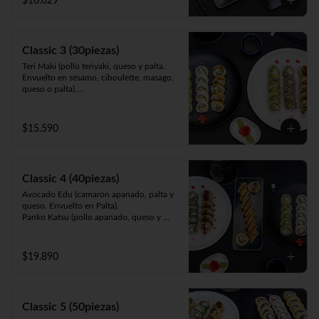
$10.629
queso y cebollín. Frito en panko).
Classic 3 (30piezas)
Teri Maki (pollo teriyaki, queso y palta. 
Envuelto en sésamo, ciboulette, masago, 
queso o palta).

Avocado Edu (camarón apanado, palta y 
queso. Envuelto en palta).

Panko Mushroom (champiñón apanado, 
$15.590
queso, cebollín. Frito en panko).
Classic 4 (40piezas)
Avocado Edu (camarón apanado, palta y 
queso. Envuelto en Palta).

Panko Katsu (pollo apanado, queso y 
cebollín. Frito en panko).

Panko Mushroom (champiñón apanado, 
queso y cebollín. Frito en panko).

$19.890
California Sake (salmón, queso y palta. 
Envuelto en ciboulette, sésamo, masago, 
palta o queso).
Classic 5 (50piezas)