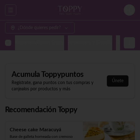
Abrir menu de navegación
Login
¿Dónde quieres pedir?
Recomendación Toppy
Appetizers y Gyozas
Sashimi & N
Acumula
Toppypuntos
Únete
Regístrate, gana puntos con tus compras y
canjealos por productos y más
Recomendación Toppy
Cheese cake Maracuyá
Base de galleta horneada con cremoso 