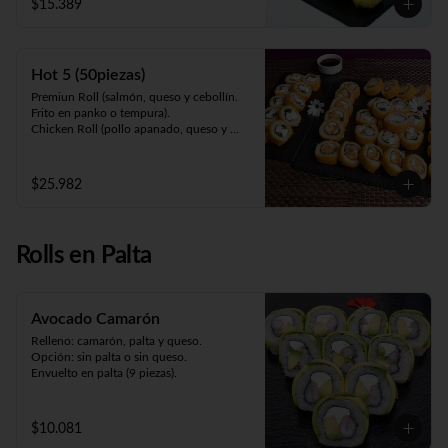
$15.389
maracuyá).
Hot 5 (50piezas)
Premiun Roll (salmón, queso y cebollín. 
Frito en panko o tempura).     

Chicken Roll (pollo apanado, queso y 
cebollín. Frito en panko o tempura).         

Cartagena (camarón apanado, queso y 
palta. Envuelto en pollo apanado y salsa 
$25.982
maracuyá).

Oriental Zuki-sin arroz (pollo teriyaki, 
queso, palta y kanikama apanada. 
Envuelto en pollo apanado y salsa 
Rolls en Palta
teriyaki).

Meat Roll (carne, queso, pimentón 
salteado. Frito en panko).
Avocado Camarón
Relleno: camarón, palta y queso.

Opción: sin palta o sin queso.

Envuelto en palta (9 piezas).
$10.081