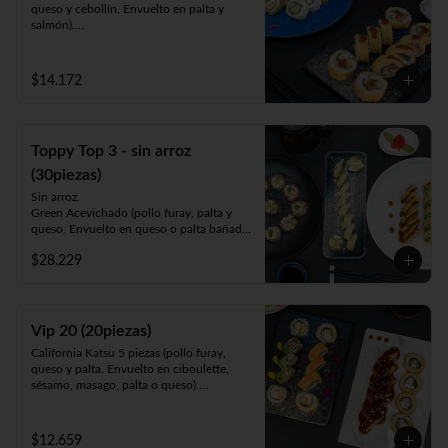
queso y cebollín. Envuelto en palta y 
salmón).

Luna Roll 5piezas (camarón apanado, 
palta y cebollín. Envuelto en queso).

Panko Mushroom 10piezas (champiñón, 
$14.172
queso y cebollín. Frito en Panko).

-1 lata bebida 330cc. a elección.
Toppy Top 3 - sin arroz
(30piezas)
Sin arroz.

Green Acevichado (pollo furay, palta y 
queso. Envuelto en queso o palta bañada 
en salsa acevichada).

$28.229
Acevichado Top (camarón furay, atún, 
palta y cebollín. Envuelto en salmón, atún 
o palta y ceviche carretillero).

Toppy Roll (palta, queso, cebollín, 
camarón furay o pollo furay. Envuelto en 
Vip 20 (20piezas)
pollo y Frito en panko acompañado de 
California Katsu 5 piezas (pollo furay, 
salsa teriyaki).
queso y palta. Envuelto en ciboulette, 
sésamo, masago, palta o queso).

Rainbow Furay 5 piezas (camarón furay, 
queso y cebollín. Envuelto en salmón y 
palta).

$12.659