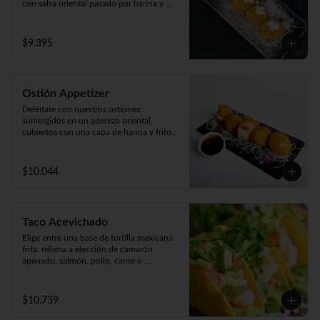
con salsa oriental pasado por harina y 
apanado  en crocante panko japonés. 

Acompañado de cremosa salsa casera 
(5unidades).
$9.395
Ostión Appetizer
Deléitate con nuestros ostiones: 
sumergidos en un aderezo oriental, 
cubiertos con una capa de harina y fritos 
según tu preferencia, ya sea apanados, 
apanado con queso o mixto. ¡Disfruta de 
cinco unidades repletas de sabor!
$10.044
Taco Acevichado
Elige entre una base de tortilla mexicana 
frita, rellena a elección de camarón 
apanado, salmón, pollo, carne o 
champiñón apanado. Además, incluye 
guacamole, pepino, lechuga y salsa 
acevichada. 2 unidades.
$10.739