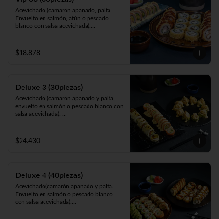
Acevichado (camarón apanado, palta. 
Envuelto en salmón, atún o pescado 
blanco con salsa acevichada).

California Sakke (salmón, queso y palta. 
Envuelto en sésamo, ciboulette, masago, 
queso o palta).

$18.878
Panko Ebi (camarón ecuatoriano, queso, 
cebollín, frito en panko).
Deluxe 3 (30piezas)
Acevichado (camarón apanado y palta, 
envuelto en salmón o pescado blanco con 
salsa acevichada). 

Cahuita (salmón y palta, envuelto en 
queso crema gratinado en salsa 
maracuyá).

$24.430
Galápagos (salmón, queso y cebollín, 
envuelto en palta o apanado cubierto con 
tartar de camarón apanado).
Deluxe 4 (40piezas)
Acevichado(camarón apanado y palta. 
Envuelto en salmón o pescado blanco 
con salsa acevichada).

Avocado Gumi (salmón, queso, camarón 
apanado, ciboulette envuelta en palta).
