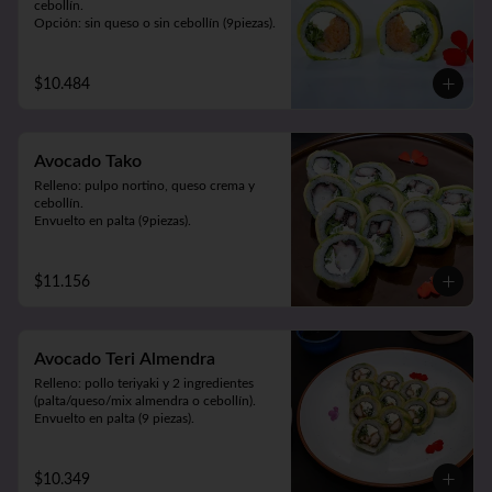
cebollín.

Opción: sin queso o sin cebollín (9piezas).
$10.484
Avocado Tako
Relleno: pulpo nortino, queso crema y 
cebollín.

Envuelto en palta (9piezas).
$11.156
Avocado Teri Almendra
Relleno: pollo teriyaki y 2 ingredientes 
(palta/queso/mix almendra o cebollín).

Envuelto en palta (9 piezas).
$10.349