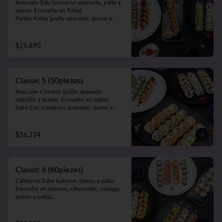
Avocado Edu (camarón apanado, palta y 
queso. Envuelto en Palta).

Panko Katsu (pollo apanado, queso y 
cebollín. Frito en panko).

Panko Mushroom (champiñón apanado, 
queso y cebollín. Frito en panko).

$19.890
California Sake (salmón, queso y palta. 
Envuelto en ciboulette, sésamo, masago, 
palta o queso).
Classic 5 (50piezas)
Avocado Chicken (pollo apanado, 
cebollín y queso. Envuelto en palta).

Sake Edu (camarón apanado, queso y 
palta. Envuelto en salmón).

California Sake (salmón, queso y palta. 
Envuelto en ciboulette, sésamo, masago, 
$26.224
palta o queso).

Panko Kani ( Kanikama, queso y cebollín. 
Frito en panko).

Panko Ebi (camarón, queso, cebollín. Frito 
Classic 6 (60piezas)
en panko).
California Sake (salmón, queso y palta. 
Envuelto en sésamo, ciboulette, masago, 
queso o palta).

Teri Maki (pollo teriyaki, palta y queso. 
Envuelto en ciboulette, sésamo, masago, 
queso o palta).
