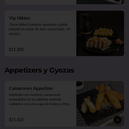
Panko Ebi 10 piezas (camarón, queso y 
cebollín. Frito en panko).
Vip Nikkei
-Tuna nikkei (camarón apanado y palta, 
bañado en tartar de atún acevichado, 10 
piezas).

-Panko chicken (pollo apanado, queso y 
cebollín. Frito en panko, 10 piezas).

-Acompañado de 2 salsas (soya o teriyaki), 
$11.300
2 palitos, 1 wasabi, 1 jengibre.
Appetizers y Gyozas
Camarones Appetizer
Deléitate con nuestros camarones: 
sumergidos en un aderezo oriental, 
cubiertos con una capa de harina y fritos 
según tu preferencia, ya sea apanados, en 
tempura o apanados con queso. ¡Disfruta 
de cinco unidades repletas de sabor!
$11.422