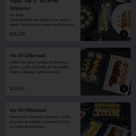
Toppy Top 3 - sin arroz
en pollo apanado).

Cahuita (salmón y palta. Envuelto en 
(30piezas)
queso crema gratinado bañado en salsa 
Sin arroz.

maracuyá).
Green Acevichado (pollo furay, palta y 
queso. Envuelto en queso o palta bañada 
en salsa acevichada).

$28.229
Acevichado Top (camarón furay, atún, 
palta y cebollín. Envuelto en salmón, atún 
o palta y ceviche carretillero).

Toppy Roll (palta, queso, cebollín, 
camarón furay o pollo furay. Envuelto en 
Vip 20 (20piezas)
pollo y Frito en panko acompañado de 
California Katsu 5 piezas (pollo furay, 
salsa teriyaki).
queso y palta. Envuelto en ciboulette, 
sésamo, masago, palta o queso).

Rainbow Furay 5 piezas (camarón furay, 
queso y cebollín. Envuelto en salmón y 
palta).

$12.659
Panko Ebi 10 piezas (camarón, queso y 
cebollín. Frito en panko).
Vip 40 (40piezas)
Acevichado (camarón apanado y palta. 
Envuelto en salmón o pescado blanco 
con salsa acevichada).

Almendra White (pollo teriyaki y palta. 