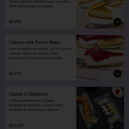
Cheesecake frio de Maracuyá, con jalea 
de la misma pulpa con pepas.
$4.990
Cheesecake Frutos Rojos
Base de galleta de vainilla, con un suave y 
cremoso relleno de queso crema 
horneado con topping de exquisita 
mermelada de Frutos Rojos 100% natural.
$4.990
Classic 2 (20piezas)
California Mushroom 5 piezas 
(champiñón apanado, queso y palta. 
Envuelto en ciboulette o sésamo).

Avocado Edu 5 piezas (camarón furay, 
queso y palta. Envuelto en palta).

Panko Katsu 10 piezas (pollo apanado, 
$10.629
queso y cebollín. Frito en panko).