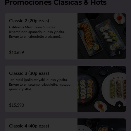
Promociones Clasicas & Hots
Acevichado (camarón apanado y palta. 
Envuelto en salmón, atún o pescado 
blanco bañado en salsa acevichada).

5 Camarones Furay.

Classic 2 (20piezas)
5 Gyozas de cerdo o verduras.
California Mushroom 5 piezas 
(champiñón apanado, queso y palta. 
Envuelto en ciboulette o sésamo).

Avocado Edu 5 piezas (camarón furay, 
queso y palta. Envuelto en palta).

Panko Katsu 10 piezas (pollo apanado, 
$10.629
queso y cebollín. Frito en panko).
Classic 3 (30piezas)
Teri Maki (pollo teriyaki, queso y palta. 
Envuelto en sésamo, ciboulette, masago, 
queso o palta).

Avocado Edu (camarón apanado, palta y 
queso. Envuelto en palta).

Panko Mushroom (champiñón apanado, 
$15.590
queso, cebollín. Frito en panko).
Classic 4 (40piezas)