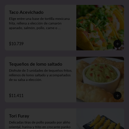
Taco Acevichado
Elige entre una base de tortilla mexicana 
frita, rellena a elección de camarón 
apanado, salmón, pollo, carne o 
champiñón apanado. Además, incluye 
guacamole, pepino, lechuga y salsa 
acevichada. 2 unidades.
$10.739
Tequeños de lomo saltado
Disfrute de 5 unidades de tequeños fritos, 
rellenos de lomo saltado y acompañados 
de su salsa a elección.
$11.411
Tori Furay
Delicadas tiras de pollo pasado por aliño 
oriental, harina y frito en crocante panko 