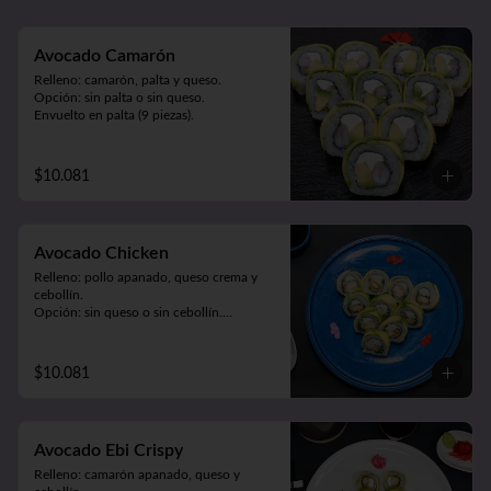
Meat Roll (carne, queso, pimentón 
salteado. Frito en panko).
Avocado Camarón
Relleno: camarón, palta y queso.

Opción: sin palta o sin queso.

Envuelto en palta (9 piezas).
$10.081
Avocado Chicken
Relleno: pollo apanado, queso crema y 
cebollín.

Opción: sin queso o sin cebollín.

Envuelto en palta (9 piezas).
$10.081
Avocado Ebi Crispy
Relleno: camarón apanado, queso y 