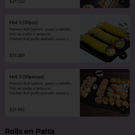
$29.522
Sake Edu (camarón apanado, palta y 
queso. Envuelto en salmón).

Tempura Ebi (camarón cocido, queso y 
cebollín. Frito en tempura).

Hot 3 (30pzs)
Panko Kani (kanikama, queso y cebollín. 
Frito en panko).

Premiun Roll (salmón, queso y cebollín. 
Hosomaki Green (queso y palta. Envuelto 
Frito en panko o tempura).     

en nori).
Chicken Roll (pollo apanado, queso y 
cebollín. Frito en panko o tempura).          

Cartagena (camarón apanado, queso y 
palta. Envuelto en pollo apanado y salsa 
$15.389
maracuyá).
Hot 5 (50piezas)
Premiun Roll (salmón, queso y cebollín. 
Frito en panko o tempura).     

Chicken Roll (pollo apanado, queso y 
cebollín. Frito en panko o tempura).         

Cartagena (camarón apanado, queso y 
palta. Envuelto en pollo apanado y salsa 
$25.982
maracuyá).

Oriental Zuki-sin arroz (pollo teriyaki, 
queso, palta y kanikama apanada. 
Envuelto en pollo apanado y salsa 
Rolls en Palta
teriyaki).
