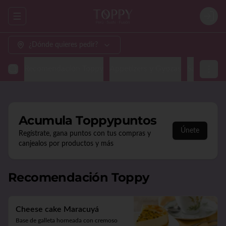
Abrir menu de navegación
Login
¿Dónde quieres pedir?
Recomendación Toppy
Appetizers y Gyozas
Sashimi & N
Acumula
Toppypuntos
Únete
Regístrate, gana puntos con tus compras y
canjealos por productos y más
Recomendación Toppy
Cheese cake Maracuyá
Base de galleta horneada con cremoso 