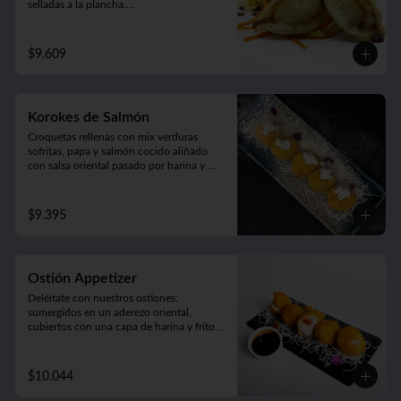
selladas a la plancha.

Acompañado de verduras al wok 
(5unidades).
$9.609
Korokes de Salmón
Croquetas rellenas con mix verduras 
sofritas, papa y salmón cocido aliñado 
con salsa oriental pasado por harina y 
apanado  en crocante panko japonés. 

Acompañado de cremosa salsa casera 
(5unidades).
$9.395
Ostión Appetizer
Deléitate con nuestros ostiones: 
sumergidos en un aderezo oriental, 
cubiertos con una capa de harina y fritos 
según tu preferencia, ya sea apanados, 
apanado con queso o mixto. ¡Disfruta de 
cinco unidades repletas de sabor!
$10.044