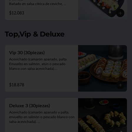
Bañado en salsa cítrica de ceviche, 
acompañado de choclo y lechuga.
$12.083
Top,Vip & Deluxe
Vip 30 (30piezas)
Acevichado (camarón apanado, palta. 
Envuelto en salmón, atún o pescado 
blanco con salsa acevichada).

California Sakke (salmón, queso y palta. 
Envuelto en sésamo, ciboulette, masago, 
queso o palta).

$18.878
Panko Ebi (camarón ecuatoriano, queso, 
cebollín, frito en panko).
Deluxe 3 (30piezas)
Acevichado (camarón apanado y palta, 
envuelto en salmón o pescado blanco con 
salsa acevichada). 

Cahuita (salmón y palta, envuelto en 
queso crema gratinado en salsa 