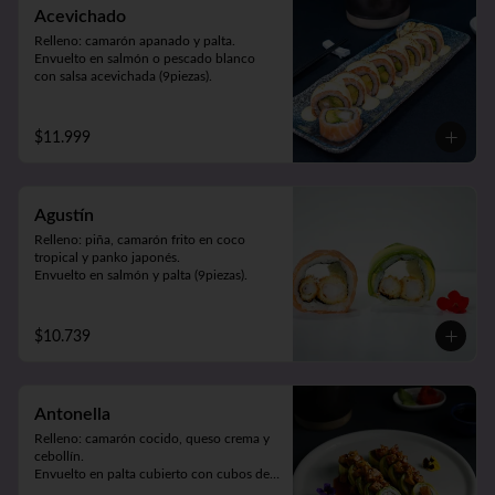
Acevichado
Relleno: camarón apanado y palta.

Envuelto en salmón o pescado blanco 
con salsa acevichada (9piezas).
$11.999
Agustín
Relleno: piña, camarón frito en coco 
tropical y panko japonés.

Envuelto en salmón y palta (9piezas).
$10.739
Antonella
Relleno: camarón cocido, queso crema y 
cebollín.

Envuelto en palta cubierto con cubos de 
pollo teriyaki y sésamo (9piezas).