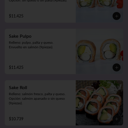
Opción: sin queso o sin palta (9piezas).
$11.425
Sake Pulpo
Relleno: pulpo, palta y queso.

Envuelto en salmón (9piezas).
$11.425
Sake Roll
Relleno: salmón fresco, palta y queso.

Opción: salmón apanado o sin queso 
(9piezas).
$10.739