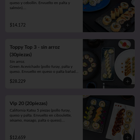
queso y cebollín. Envuelto en palta y 
salmón).

Luna Roll 5piezas (camarón apanado, 
palta y cebollín. Envuelto en queso).

Panko Mushroom 10piezas (champiñón, 
$14.172
queso y cebollín. Frito en Panko).

-1 lata bebida 330cc. a elección.
Toppy Top 3 - sin arroz
(30piezas)
Sin arroz.

Green Acevichado (pollo furay, palta y 
queso. Envuelto en queso o palta bañada 
en salsa acevichada).

$28.229
Acevichado Top (camarón furay, atún, 
palta y cebollín. Envuelto en salmón, atún 
o palta y ceviche carretillero).

Toppy Roll (palta, queso, cebollín, 
camarón furay o pollo furay. Envuelto en 
Vip 20 (20piezas)
pollo y Frito en panko acompañado de 
California Katsu 5 piezas (pollo furay, 
salsa teriyaki).
queso y palta. Envuelto en ciboulette, 
sésamo, masago, palta o queso).

Rainbow Furay 5 piezas (camarón furay, 
queso y cebollín. Envuelto en salmón y 
palta).

$12.659