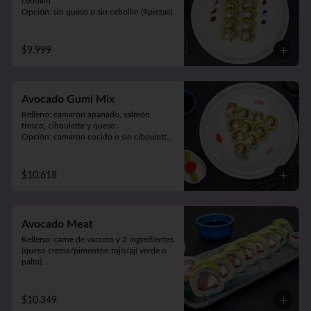
cebollín.

Opción: sin queso o sin cebollín (9piezas).
$9.999
Avocado Gumi Mix
Relleno: camarón apanado, salmón 
fresco, ciboulette y queso.

Opción: camarón cocido o sin ciboulette 
(9piezas).
$10.618
Avocado Meat
Relleno: carne de vacuno y 2 ingredientes 
(queso crema/pimentón rojo/ají verde o 
palta). 

Envuelto en palta (9 piezas).
$10.349