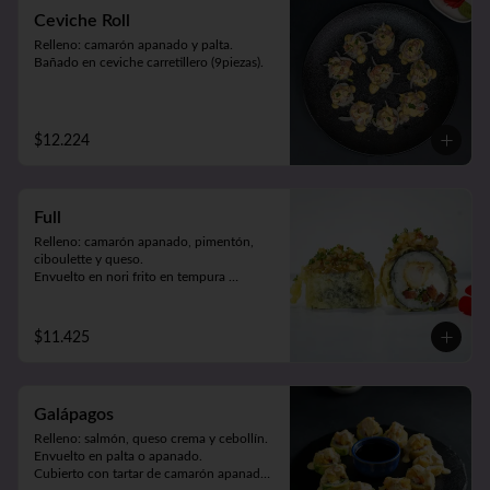
Ceviche Roll
Relleno: camarón apanado y palta.

Bañado en ceviche carretillero (9piezas).
$12.224
Full
Relleno: camarón apanado, pimentón, 
ciboulette y queso.

Envuelto en nori frito en tempura 
bañando en salsa de mariscos (9piezas).
$11.425
Galápagos
Relleno: salmón, queso crema y cebollín.

Envuelto en palta o apanado. 

Cubierto con tartar de camarón apanado 