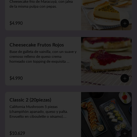
Cheesecake frio de Maracuyá, con jalea 
de la misma pulpa con pepas.
$4.990
Cheesecake Frutos Rojos
Base de galleta de vainilla, con un suave y 
cremoso relleno de queso crema 
horneado con topping de exquisita 
mermelada de Frutos Rojos 100% natural.
$4.990
Classic 2 (20piezas)
California Mushroom 5 piezas 
(champiñón apanado, queso y palta. 
Envuelto en ciboulette o sésamo).

Avocado Edu 5 piezas (camarón furay, 
queso y palta. Envuelto en palta).

Panko Katsu 10 piezas (pollo apanado, 
$10.629
queso y cebollín. Frito en panko).