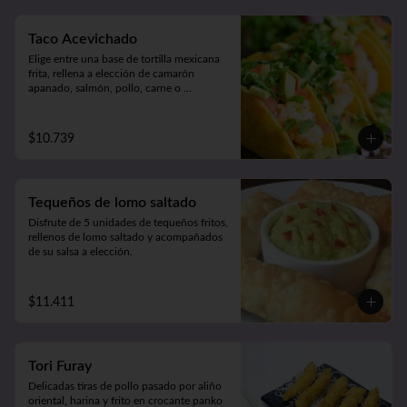
Taco Acevichado
Elige entre una base de tortilla mexicana 
frita, rellena a elección de camarón 
apanado, salmón, pollo, carne o 
champiñón apanado. Además, incluye 
guacamole, pepino, lechuga y salsa 
acevichada. 2 unidades.
$10.739
Tequeños de lomo saltado
Disfrute de 5 unidades de tequeños fritos, 
rellenos de lomo saltado y acompañados 
de su salsa a elección.
$11.411
Tori Furay
Delicadas tiras de pollo pasado por aliño 
oriental, harina y frito en crocante panko 