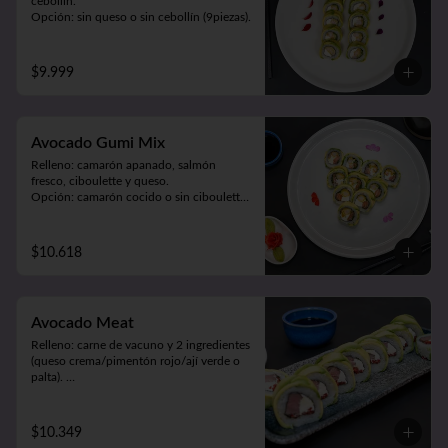
cebollín.

Opción: sin queso o sin cebollín (9piezas).
$9.999
Avocado Gumi Mix
Relleno: camarón apanado, salmón 
fresco, ciboulette y queso.

Opción: camarón cocido o sin ciboulette 
(9piezas).
$10.618
Avocado Meat
Relleno: carne de vacuno y 2 ingredientes 
(queso crema/pimentón rojo/ají verde o 
palta). 

Envuelto en palta (9 piezas).
$10.349