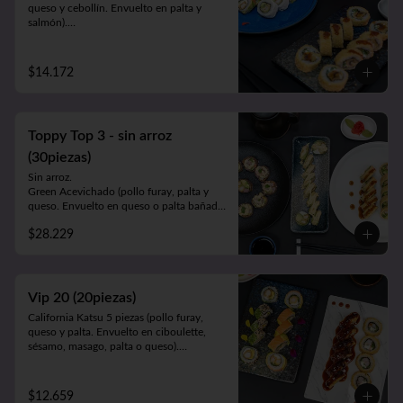
queso y cebollín. Envuelto en palta y 
salmón).

Luna Roll 5piezas (camarón apanado, 
palta y cebollín. Envuelto en queso).

Panko Mushroom 10piezas (champiñón, 
$14.172
queso y cebollín. Frito en Panko).

-1 lata bebida 330cc. a elección.
Toppy Top 3 - sin arroz
(30piezas)
Sin arroz.

Green Acevichado (pollo furay, palta y 
queso. Envuelto en queso o palta bañada 
en salsa acevichada).

$28.229
Acevichado Top (camarón furay, atún, 
palta y cebollín. Envuelto en salmón, atún 
o palta y ceviche carretillero).

Toppy Roll (palta, queso, cebollín, 
camarón furay o pollo furay. Envuelto en 
Vip 20 (20piezas)
pollo y Frito en panko acompañado de 
California Katsu 5 piezas (pollo furay, 
salsa teriyaki).
queso y palta. Envuelto en ciboulette, 
sésamo, masago, palta o queso).

Rainbow Furay 5 piezas (camarón furay, 
queso y cebollín. Envuelto en salmón y 
palta).

$12.659