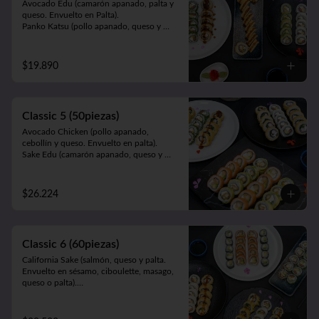
Avocado Edu (camarón apanado, palta y 
queso. Envuelto en Palta).

Panko Katsu (pollo apanado, queso y 
cebollín. Frito en panko).

Panko Mushroom (champiñón apanado, 
queso y cebollín. Frito en panko).

$19.890
California Sake (salmón, queso y palta. 
Envuelto en ciboulette, sésamo, masago, 
palta o queso).
Classic 5 (50piezas)
Avocado Chicken (pollo apanado, 
cebollín y queso. Envuelto en palta).

Sake Edu (camarón apanado, queso y 
palta. Envuelto en salmón).

California Sake (salmón, queso y palta. 
Envuelto en ciboulette, sésamo, masago, 
$26.224
palta o queso).

Panko Kani ( Kanikama, queso y cebollín. 
Frito en panko).

Panko Ebi (camarón, queso, cebollín. Frito 
Classic 6 (60piezas)
en panko).
California Sake (salmón, queso y palta. 
Envuelto en sésamo, ciboulette, masago, 
queso o palta).

Teri Maki (pollo teriyaki, palta y queso. 
Envuelto en ciboulette, sésamo, masago, 
queso o palta).
