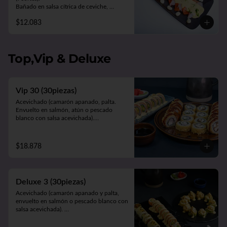
Bañado en salsa cítrica de ceviche, 
acompañado de choclo y lechuga.
$12.083
Top,Vip & Deluxe
Vip 30 (30piezas)
Acevichado (camarón apanado, palta. 
Envuelto en salmón, atún o pescado 
blanco con salsa acevichada).

California Sakke (salmón, queso y palta. 
Envuelto en sésamo, ciboulette, masago, 
queso o palta).

$18.878
Panko Ebi (camarón ecuatoriano, queso, 
cebollín, frito en panko).
Deluxe 3 (30piezas)
Acevichado (camarón apanado y palta, 
envuelto en salmón o pescado blanco con 
salsa acevichada). 

Cahuita (salmón y palta, envuelto en 
queso crema gratinado en salsa 