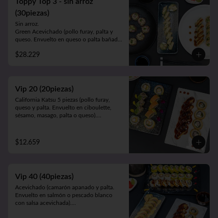
Toppy Top 3 - sin arroz
en pollo apanado).

Cahuita (salmón y palta. Envuelto en 
(30piezas)
queso crema gratinado bañado en salsa 
Sin arroz.

maracuyá).
Green Acevichado (pollo furay, palta y 
queso. Envuelto en queso o palta bañada 
en salsa acevichada).

$28.229
Acevichado Top (camarón furay, atún, 
palta y cebollín. Envuelto en salmón, atún 
o palta y ceviche carretillero).

Toppy Roll (palta, queso, cebollín, 
camarón furay o pollo furay. Envuelto en 
Vip 20 (20piezas)
pollo y Frito en panko acompañado de 
California Katsu 5 piezas (pollo furay, 
salsa teriyaki).
queso y palta. Envuelto en ciboulette, 
sésamo, masago, palta o queso).

Rainbow Furay 5 piezas (camarón furay, 
queso y cebollín. Envuelto en salmón y 
palta).

$12.659
Panko Ebi 10 piezas (camarón, queso y 
cebollín. Frito en panko).
Vip 40 (40piezas)
Acevichado (camarón apanado y palta. 
Envuelto en salmón o pescado blanco 
con salsa acevichada).

Almendra White (pollo teriyaki y palta. 