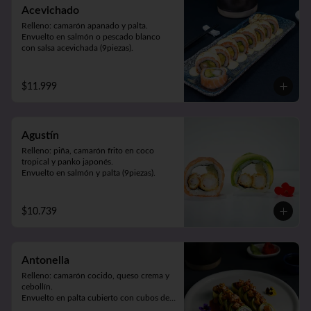
Acevichado
Relleno: camarón apanado y palta.

Envuelto en salmón o pescado blanco 
con salsa acevichada (9piezas).
$11.999
Agustín
Relleno: piña, camarón frito en coco 
tropical y panko japonés.

Envuelto en salmón y palta (9piezas).
$10.739
Antonella
Relleno: camarón cocido, queso crema y 
cebollín.

Envuelto en palta cubierto con cubos de 
pollo teriyaki y sésamo (9piezas).