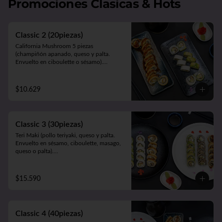
Promociones Clasicas & Hots
Acevichado (camarón apanado y palta. 
Envuelto en salmón, atún o pescado 
blanco bañado en salsa acevichada).

5 Camarones Furay.

Classic 2 (20piezas)
5 Gyozas de cerdo o verduras.
California Mushroom 5 piezas 
(champiñón apanado, queso y palta. 
Envuelto en ciboulette o sésamo).

Avocado Edu 5 piezas (camarón furay, 
queso y palta. Envuelto en palta).

Panko Katsu 10 piezas (pollo apanado, 
$10.629
queso y cebollín. Frito en panko).
Classic 3 (30piezas)
Teri Maki (pollo teriyaki, queso y palta. 
Envuelto en sésamo, ciboulette, masago, 
queso o palta).

Avocado Edu (camarón apanado, palta y 
queso. Envuelto en palta).

Panko Mushroom (champiñón apanado, 
$15.590
queso, cebollín. Frito en panko).
Classic 4 (40piezas)