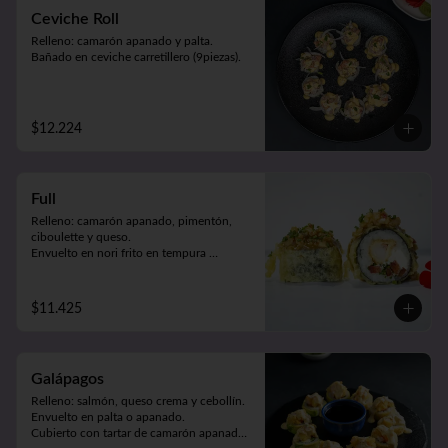
Ceviche Roll
Relleno: camarón apanado y palta.

Bañado en ceviche carretillero (9piezas).
$12.224
Full
Relleno: camarón apanado, pimentón, 
ciboulette y queso.

Envuelto en nori frito en tempura 
bañando en salsa de mariscos (9piezas).
$11.425
Galápagos
Relleno: salmón, queso crema y cebollín.

Envuelto en palta o apanado. 

Cubierto con tartar de camarón apanado 