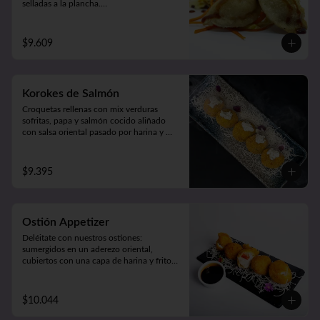
selladas a la plancha.

Acompañado de verduras al wok 
(5unidades).
$9.609
Korokes de Salmón
Croquetas rellenas con mix verduras 
sofritas, papa y salmón cocido aliñado 
con salsa oriental pasado por harina y 
apanado  en crocante panko japonés. 

Acompañado de cremosa salsa casera 
(5unidades).
$9.395
Ostión Appetizer
Deléitate con nuestros ostiones: 
sumergidos en un aderezo oriental, 
cubiertos con una capa de harina y fritos 
según tu preferencia, ya sea apanados, 
apanado con queso o mixto. ¡Disfruta de 
cinco unidades repletas de sabor!
$10.044