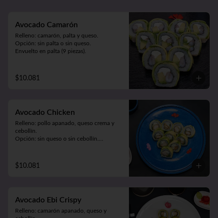
Meat Roll (carne, queso, pimentón 
salteado. Frito en panko).
Avocado Camarón
Relleno: camarón, palta y queso.

Opción: sin palta o sin queso.

Envuelto en palta (9 piezas).
$10.081
Avocado Chicken
Relleno: pollo apanado, queso crema y 
cebollín.

Opción: sin queso o sin cebollín.

Envuelto en palta (9 piezas).
$10.081
Avocado Ebi Crispy
Relleno: camarón apanado, queso y 