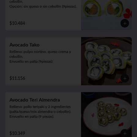
cebollín.

Opción: sin queso o sin cebollín (9piezas).
$10.484
Avocado Tako
Relleno: pulpo nortino, queso crema y 
cebollín.

Envuelto en palta (9piezas).
$11.156
Avocado Teri Almendra
Relleno: pollo teriyaki y 2 ingredientes 
(palta/queso/mix almendra o cebollín).

Envuelto en palta (9 piezas).
$10.349