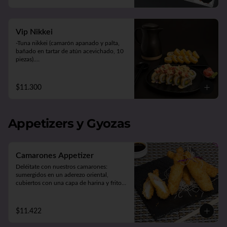
Panko Ebi 10 piezas (camarón, queso y 
cebollín. Frito en panko).
Vip Nikkei
-Tuna nikkei (camarón apanado y palta, 
bañado en tartar de atún acevichado, 10 
piezas).

-Panko chicken (pollo apanado, queso y 
cebollín. Frito en panko, 10 piezas).

-Acompañado de 2 salsas (soya o teriyaki), 
$11.300
2 palitos, 1 wasabi, 1 jengibre.
Appetizers y Gyozas
Camarones Appetizer
Deléitate con nuestros camarones: 
sumergidos en un aderezo oriental, 
cubiertos con una capa de harina y fritos 
según tu preferencia, ya sea apanados, en 
tempura o apanados con queso. ¡Disfruta 
de cinco unidades repletas de sabor!
$11.422