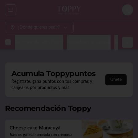
Abrir menu de navegación
Login
¿Dónde quieres pedir?
Recomendación Toppy
Appetizers y Gyozas
Sashimi & N
Acumula
Toppypuntos
Únete
Regístrate, gana puntos con tus compras y
canjealos por productos y más
Recomendación Toppy
Cheese cake Maracuyá
Base de galleta horneada con cremoso 