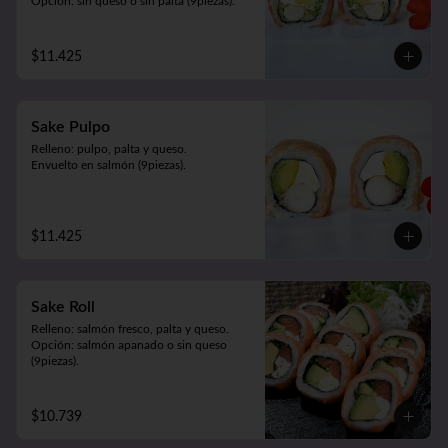
Opción: sin queso o sin palta (9piezas).
$11.425
Sake Pulpo
Relleno: pulpo, palta y queso.

Envuelto en salmón (9piezas).
$11.425
Sake Roll
Relleno: salmón fresco, palta y queso.

Opción: salmón apanado o sin queso 
(9piezas).
$10.739