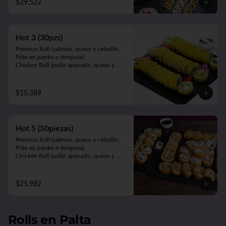
$29.522
Sake Edu (camarón apanado, palta y 
queso. Envuelto en salmón).

Tempura Ebi (camarón cocido, queso y 
cebollín. Frito en tempura).

Hot 3 (30pzs)
Panko Kani (kanikama, queso y cebollín. 
Frito en panko).

Premiun Roll (salmón, queso y cebollín. 
Hosomaki Green (queso y palta. Envuelto 
Frito en panko o tempura).     

en nori).
Chicken Roll (pollo apanado, queso y 
cebollín. Frito en panko o tempura).          

Cartagena (camarón apanado, queso y 
palta. Envuelto en pollo apanado y salsa 
$15.389
maracuyá).
Hot 5 (50piezas)
Premiun Roll (salmón, queso y cebollín. 
Frito en panko o tempura).     

Chicken Roll (pollo apanado, queso y 
cebollín. Frito en panko o tempura).         

Cartagena (camarón apanado, queso y 
palta. Envuelto en pollo apanado y salsa 
$25.982
maracuyá).

Oriental Zuki-sin arroz (pollo teriyaki, 
queso, palta y kanikama apanada. 
Envuelto en pollo apanado y salsa 
Rolls en Palta
teriyaki).
