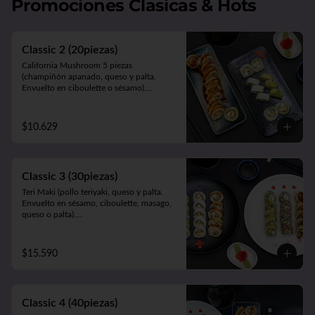
Promociones Clasicas & Hots
Acevichado (camarón apanado y palta. 
Envuelto en salmón, atún o pescado 
blanco bañado en salsa acevichada).

5 Camarones Furay.

Classic 2 (20piezas)
5 Gyozas de cerdo o verduras.
California Mushroom 5 piezas 
(champiñón apanado, queso y palta. 
Envuelto en ciboulette o sésamo).

Avocado Edu 5 piezas (camarón furay, 
queso y palta. Envuelto en palta).

Panko Katsu 10 piezas (pollo apanado, 
$10.629
queso y cebollín. Frito en panko).
Classic 3 (30piezas)
Teri Maki (pollo teriyaki, queso y palta. 
Envuelto en sésamo, ciboulette, masago, 
queso o palta).

Avocado Edu (camarón apanado, palta y 
queso. Envuelto en palta).

Panko Mushroom (champiñón apanado, 
$15.590
queso, cebollín. Frito en panko).
Classic 4 (40piezas)