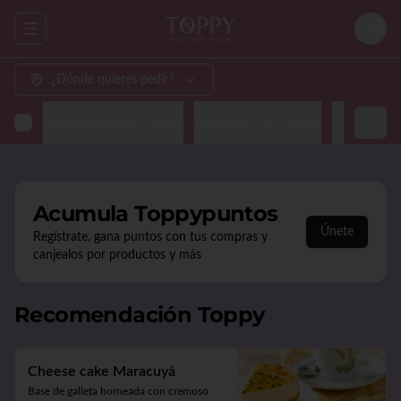
Abrir menu de navegación
Login
¿Dónde quieres pedir?
Recomendación Toppy
Appetizers y Gyozas
Sashimi & N
Acumula
Toppypuntos
Únete
Regístrate, gana puntos con tus compras y
canjealos por productos y más
Recomendación Toppy
Cheese cake Maracuyá
Base de galleta horneada con cremoso 