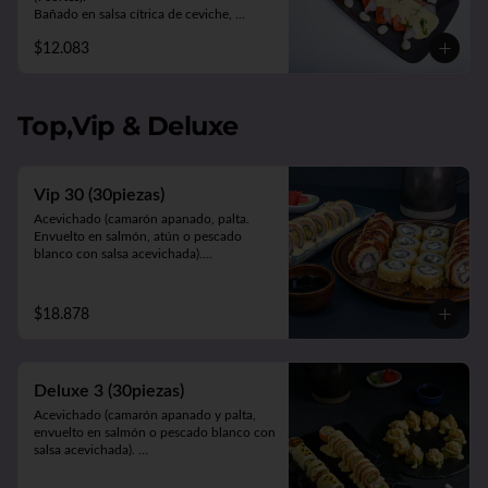
Bañado en salsa cítrica de ceviche, 
acompañado de choclo y lechuga.
$12.083
Top,Vip & Deluxe
Vip 30 (30piezas)
Acevichado (camarón apanado, palta. 
Envuelto en salmón, atún o pescado 
blanco con salsa acevichada).

California Sakke (salmón, queso y palta. 
Envuelto en sésamo, ciboulette, masago, 
queso o palta).

$18.878
Panko Ebi (camarón ecuatoriano, queso, 
cebollín, frito en panko).
Deluxe 3 (30piezas)
Acevichado (camarón apanado y palta, 
envuelto en salmón o pescado blanco con 
salsa acevichada). 

Cahuita (salmón y palta, envuelto en 
queso crema gratinado en salsa 