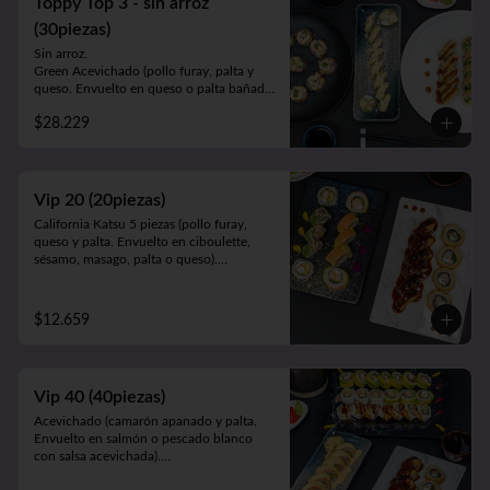
Toppy Top 3 - sin arroz
en pollo apanado).

Cahuita (salmón y palta. Envuelto en 
(30piezas)
queso crema gratinado bañado en salsa 
Sin arroz.

maracuyá).
Green Acevichado (pollo furay, palta y 
queso. Envuelto en queso o palta bañada 
en salsa acevichada).

$28.229
Acevichado Top (camarón furay, atún, 
palta y cebollín. Envuelto en salmón, atún 
o palta y ceviche carretillero).

Toppy Roll (palta, queso, cebollín, 
camarón furay o pollo furay. Envuelto en 
Vip 20 (20piezas)
pollo y Frito en panko acompañado de 
California Katsu 5 piezas (pollo furay, 
salsa teriyaki).
queso y palta. Envuelto en ciboulette, 
sésamo, masago, palta o queso).

Rainbow Furay 5 piezas (camarón furay, 
queso y cebollín. Envuelto en salmón y 
palta).

$12.659
Panko Ebi 10 piezas (camarón, queso y 
cebollín. Frito en panko).
Vip 40 (40piezas)
Acevichado (camarón apanado y palta. 
Envuelto en salmón o pescado blanco 
con salsa acevichada).

Almendra White (pollo teriyaki y palta. 