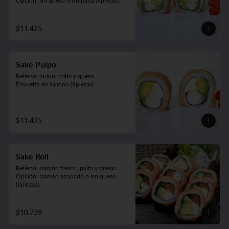
Opción: sin queso o sin palta (9piezas).
$11.425
Sake Pulpo
Relleno: pulpo, palta y queso.

Envuelto en salmón (9piezas).
$11.425
Sake Roll
Relleno: salmón fresco, palta y queso.

Opción: salmón apanado o sin queso 
(9piezas).
$10.739