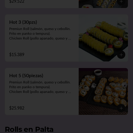
$29.522
Sake Edu (camarón apanado, palta y 
queso. Envuelto en salmón).

Tempura Ebi (camarón cocido, queso y 
cebollín. Frito en tempura).

Hot 3 (30pzs)
Panko Kani (kanikama, queso y cebollín. 
Frito en panko).

Premiun Roll (salmón, queso y cebollín. 
Hosomaki Green (queso y palta. Envuelto 
Frito en panko o tempura).     

en nori).
Chicken Roll (pollo apanado, queso y 
cebollín. Frito en panko o tempura).          

Cartagena (camarón apanado, queso y 
palta. Envuelto en pollo apanado y salsa 
$15.389
maracuyá).
Hot 5 (50piezas)
Premiun Roll (salmón, queso y cebollín. 
Frito en panko o tempura).     

Chicken Roll (pollo apanado, queso y 
cebollín. Frito en panko o tempura).         

Cartagena (camarón apanado, queso y 
palta. Envuelto en pollo apanado y salsa 
$25.982
maracuyá).

Oriental Zuki-sin arroz (pollo teriyaki, 
queso, palta y kanikama apanada. 
Envuelto en pollo apanado y salsa 
Rolls en Palta
teriyaki).
