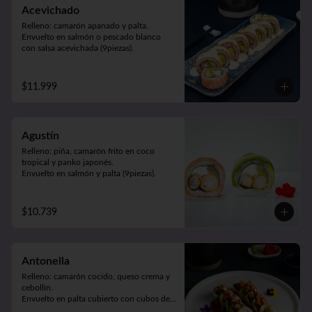
Acevichado
Relleno: camarón apanado y palta.

Envuelto en salmón o pescado blanco 
con salsa acevichada (9piezas).
$11.999
Agustín
Relleno: piña, camarón frito en coco 
tropical y panko japonés.

Envuelto en salmón y palta (9piezas).
$10.739
Antonella
Relleno: camarón cocido, queso crema y 
cebollín.

Envuelto en palta cubierto con cubos de 
pollo teriyaki y sésamo (9piezas).