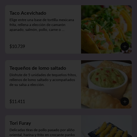
Taco Acevichado
Elige entre una base de tortilla mexicana 
frita, rellena a elección de camarón 
apanado, salmón, pollo, carne o 
champiñón apanado. Además, incluye 
guacamole, pepino, lechuga y salsa 
acevichada. 2 unidades.
$10.739
Tequeños de lomo saltado
Disfrute de 5 unidades de tequeños fritos, 
rellenos de lomo saltado y acompañados 
de su salsa a elección.
$11.411
Tori Furay
Delicadas tiras de pollo pasado por aliño 
oriental, harina y frito en crocante panko 