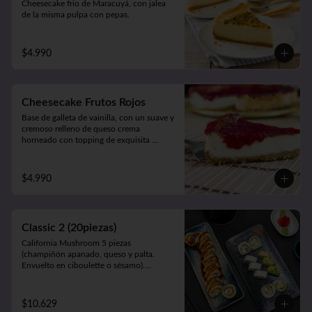
Cheesecake frio de Maracuyá, con jalea 
de la misma pulpa con pepas.
$4.990
Cheesecake Frutos Rojos
Base de galleta de vainilla, con un suave y 
cremoso relleno de queso crema 
horneado con topping de exquisita 
mermelada de Frutos Rojos 100% natural.
$4.990
Classic 2 (20piezas)
California Mushroom 5 piezas 
(champiñón apanado, queso y palta. 
Envuelto en ciboulette o sésamo).

Avocado Edu 5 piezas (camarón furay, 
queso y palta. Envuelto en palta).

Panko Katsu 10 piezas (pollo apanado, 
$10.629
queso y cebollín. Frito en panko).