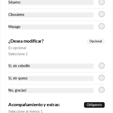
(9piezas).
Sésamo
$11.425
Ciboulette
Masago
Huancaína Maki
Relleno: camarón apanado y palta.

Cubierto en carne flambeado en salsa 
¿Desea modificar?
Opcional
huancaína y coronada con papas al hilo 
(9piezas).
Es opcional
Seleccione 1
$10.739
Si, sin cebollín
Máncora
Si, sin queso
Relleno: camarón apanado, queso crema 
y cebollín.

Envuelto en palta y cubierto con salmón 
No, gracias!
acevichado (9piezas).
$11.425
Acompañamiento y extras:
Obligatorio
Seleccione al menos 1