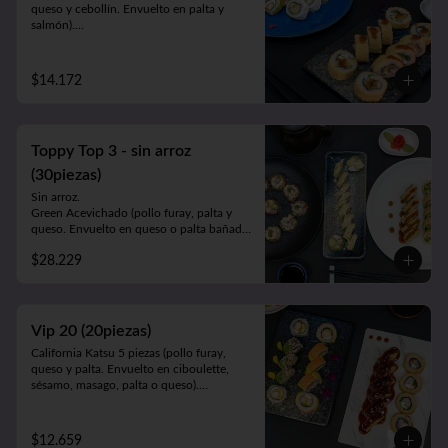
queso y cebollín. Envuelto en palta y 
salmón).

Luna Roll 5piezas (camarón apanado, 
palta y cebollín. Envuelto en queso).

Panko Mushroom 10piezas (champiñón, 
$14.172
queso y cebollín. Frito en Panko).

-1 lata bebida 330cc. a elección.
Toppy Top 3 - sin arroz
(30piezas)
Sin arroz.

Green Acevichado (pollo furay, palta y 
queso. Envuelto en queso o palta bañada 
en salsa acevichada).

$28.229
Acevichado Top (camarón furay, atún, 
palta y cebollín. Envuelto en salmón, atún 
o palta y ceviche carretillero).

Toppy Roll (palta, queso, cebollín, 
camarón furay o pollo furay. Envuelto en 
Vip 20 (20piezas)
pollo y Frito en panko acompañado de 
California Katsu 5 piezas (pollo furay, 
salsa teriyaki).
queso y palta. Envuelto en ciboulette, 
sésamo, masago, palta o queso).

Rainbow Furay 5 piezas (camarón furay, 
queso y cebollín. Envuelto en salmón y 
palta).

$12.659