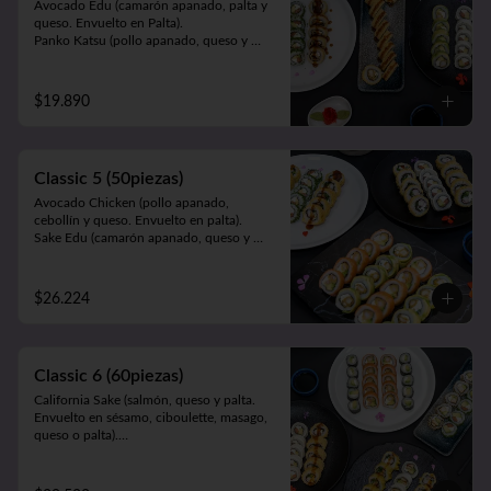
Avocado Edu (camarón apanado, palta y 
queso. Envuelto en Palta).

Panko Katsu (pollo apanado, queso y 
cebollín. Frito en panko).

Panko Mushroom (champiñón apanado, 
queso y cebollín. Frito en panko).

$19.890
California Sake (salmón, queso y palta. 
Envuelto en ciboulette, sésamo, masago, 
palta o queso).
Classic 5 (50piezas)
Avocado Chicken (pollo apanado, 
cebollín y queso. Envuelto en palta).

Sake Edu (camarón apanado, queso y 
palta. Envuelto en salmón).

California Sake (salmón, queso y palta. 
Envuelto en ciboulette, sésamo, masago, 
$26.224
palta o queso).

Panko Kani ( Kanikama, queso y cebollín. 
Frito en panko).

Panko Ebi (camarón, queso, cebollín. Frito 
Classic 6 (60piezas)
en panko).
California Sake (salmón, queso y palta. 
Envuelto en sésamo, ciboulette, masago, 
queso o palta).

Teri Maki (pollo teriyaki, palta y queso. 
Envuelto en ciboulette, sésamo, masago, 
queso o palta).
