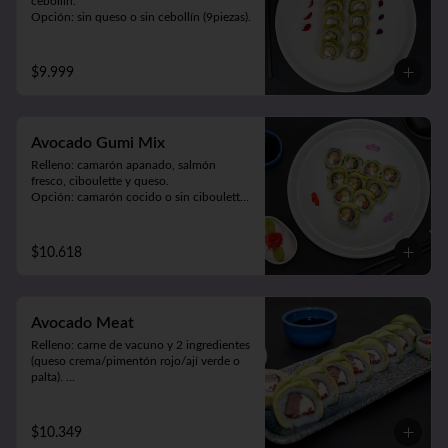
cebollín.

Opción: sin queso o sin cebollín (9piezas).
$9.999
Avocado Gumi Mix
Relleno: camarón apanado, salmón 
fresco, ciboulette y queso.

Opción: camarón cocido o sin ciboulette 
(9piezas).
$10.618
Avocado Meat
Relleno: carne de vacuno y 2 ingredientes 
(queso crema/pimentón rojo/ají verde o 
palta). 

Envuelto en palta (9 piezas).
$10.349