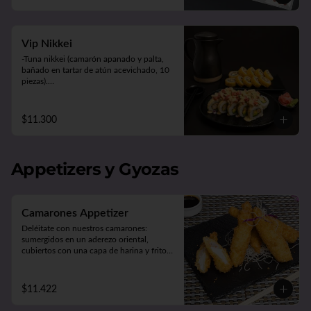
Panko Ebi 10 piezas (camarón, queso y 
cebollín. Frito en panko).
Vip Nikkei
-Tuna nikkei (camarón apanado y palta, 
bañado en tartar de atún acevichado, 10 
piezas).

-Panko chicken (pollo apanado, queso y 
cebollín. Frito en panko, 10 piezas).

-Acompañado de 2 salsas (soya o teriyaki), 
$11.300
2 palitos, 1 wasabi, 1 jengibre.
Appetizers y Gyozas
Camarones Appetizer
Deléitate con nuestros camarones: 
sumergidos en un aderezo oriental, 
cubiertos con una capa de harina y fritos 
según tu preferencia, ya sea apanados, en 
tempura o apanados con queso. ¡Disfruta 
de cinco unidades repletas de sabor!
$11.422