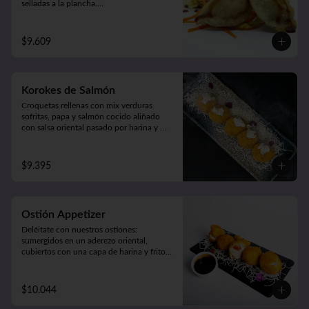
selladas a la plancha.

Acompañado de verduras al wok 
(5unidades).
$9.609
Korokes de Salmón
Croquetas rellenas con mix verduras 
sofritas, papa y salmón cocido aliñado 
con salsa oriental pasado por harina y 
apanado  en crocante panko japonés. 

Acompañado de cremosa salsa casera 
(5unidades).
$9.395
Ostión Appetizer
Deléitate con nuestros ostiones: 
sumergidos en un aderezo oriental, 
cubiertos con una capa de harina y fritos 
según tu preferencia, ya sea apanados, 
apanado con queso o mixto. ¡Disfruta de 
cinco unidades repletas de sabor!
$10.044