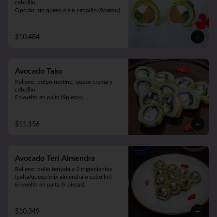
cebollín.

Opción: sin queso o sin cebollín (9piezas).
$10.484
Avocado Tako
Relleno: pulpo nortino, queso crema y 
cebollín.

Envuelto en palta (9piezas).
$11.156
Avocado Teri Almendra
Relleno: pollo teriyaki y 2 ingredientes 
(palta/queso/mix almendra o cebollín).

Envuelto en palta (9 piezas).
$10.349