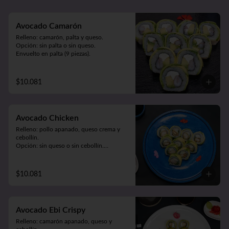
Meat Roll (carne, queso, pimentón 
salteado. Frito en panko).
Avocado Camarón
Relleno: camarón, palta y queso.

Opción: sin palta o sin queso.

Envuelto en palta (9 piezas).
$10.081
Avocado Chicken
Relleno: pollo apanado, queso crema y 
cebollín.

Opción: sin queso o sin cebollín.

Envuelto en palta (9 piezas).
$10.081
Avocado Ebi Crispy
Relleno: camarón apanado, queso y 