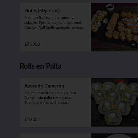
cebollín. Frito en panko).

Panko Ebi (camarón, queso, cebollín. 
Hot 5 (50piezas)
Frito en panko).
Premiun Roll (salmón, queso y 
cebollín. Frito en panko o tempura).     

Chicken Roll (pollo apanado, queso y 
cebollín. Frito en panko o tempura).         

Cartagena (camarón apanado, queso 
y palta. Envuelto en pollo apanado y 
$25.982
salsa maracuyá).

Oriental Zuki-sin arroz (pollo teriyaki, 
queso, palta y kanikama apanada. 
Envuelto en pollo apanado y salsa 
Rolls en Palta
teriyaki).

Meat Roll (carne, queso, pimentón 
salteado. Frito en panko).
Avocado Camarón
Relleno: camarón, palta y queso.

Opción: sin palta o sin queso.

Envuelto en palta (9 piezas).
$10.081