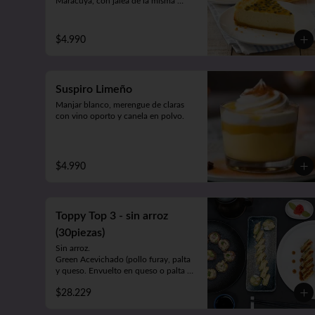
Maracuyá, con jalea de la misma 
pulpa con pepas.
$4.990
Suspiro Limeño
Manjar blanco, merengue de claras 
con vino oporto y canela en polvo.
$4.990
Toppy Top 3 - sin arroz
(30piezas)
Sin arroz.

Green Acevichado (pollo furay, palta 
y queso. Envuelto en queso o palta 
bañada en salsa acevichada).

$28.229
Acevichado Top (camarón furay, 
atún, palta y cebollín. Envuelto en 