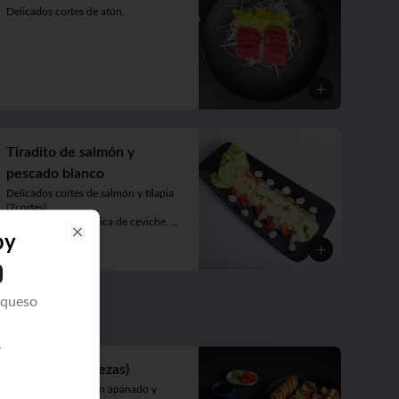
Delicados cortes de atún.
Tiradito de salmón y
pescado blanco
Delicados cortes de salmón y tilapia 
(7cortes). 

Bañado en salsa cítrica de ceviche, 
acompañado de choclo y lechuga.
py
Close
$12.083
 queso
.
Deluxe 4 (40piezas)
Acevichado(camarón apanado y 