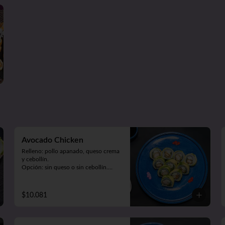
Tempura Ebi (camarón cocido, queso 
y cebollín. Frito en tempura).

Panko Kani (kanikama, queso y 
cebollín. Frito en panko).

Hosomaki Green (queso y palta. 
Envuelto en nori).
Avocado Chicken
Relleno: pollo apanado, queso crema 
y cebollín.

Opción: sin queso o sin cebollín.

Envuelto en palta (9 piezas).
$10.081