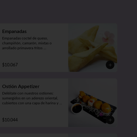
jengibre.
Empanadas
Empanadas coctel de queso, 
champiñón, camarón, mixtas o 
arrollado primavera fritos 
(5unidades).
$10.067
Ostión Appetizer
Deléitate con nuestros ostiones: 
sumergidos en un aderezo oriental, 
cubiertos con una capa de harina y 
fritos según tu preferencia, ya sea 
apanados, apanado con queso o 
mixto. ¡Disfruta de cinco unidades 
$10.044
repletas de sabor!