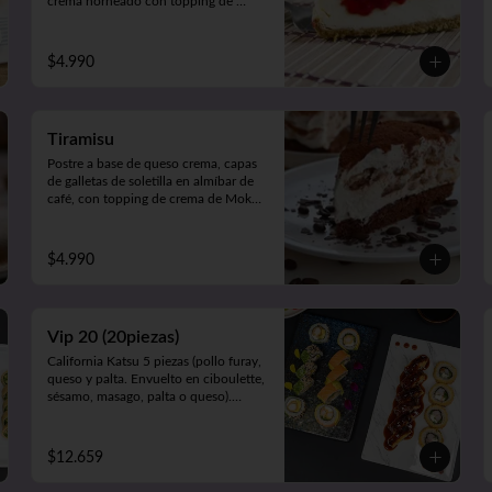
crema horneado con topping de 
exquisita mermelada de Frutos Rojos 
100% natural.
$4.990
Tiramisu
Postre a base de queso crema, capas 
de galletas de soletilla en almíbar de 
café, con topping de crema de Moka 
y toques de cacao 100%.
$4.990
Vip 20 (20piezas)
California Katsu 5 piezas (pollo furay, 
queso y palta. Envuelto en ciboulette, 
sésamo, masago, palta o queso).

Rainbow Furay 5 piezas (camarón 
furay, queso y cebollín. Envuelto en 
salmón y palta).

$12.659
Panko Ebi 10 piezas (camarón, queso 
y cebollín. Frito en panko).