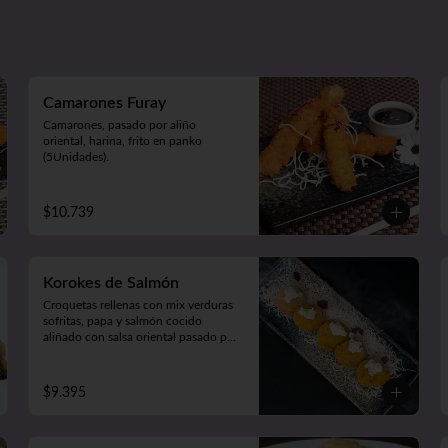
Camarones Furay
Camarones, pasado por aliño 
oriental, harina, frito en panko 
(5Unidades).
$10.739
Korokes de Salmón
Croquetas rellenas con mix verduras 
sofritas, papa y salmón cocido 
aliñado con salsa oriental pasado por 
harina y apanado  en crocante panko 
japonés. 

Acompañado de cremosa salsa casera 
$9.395
(5unidades).