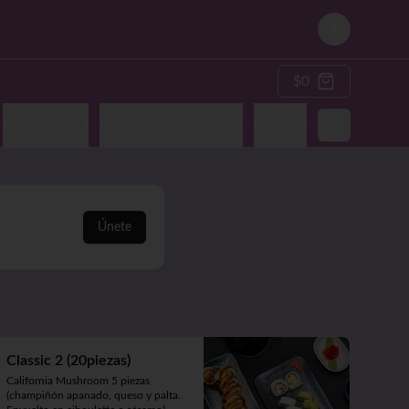
Login
$0
Rolls en Palta
Rolls Salmón & Mixtos
Rolls Fusión & Nikkei
A
Únete
Classic 2 (20piezas)
California Mushroom 5 piezas 
(champiñón apanado, queso y palta. 