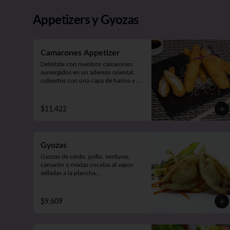
salmón, atún o palta y ceviche 
carretillero).

Toppy Roll (palta, queso, cebollín, 
Appetizers y Gyozas
camarón furay o pollo furay. 
Envuelto en pollo y Frito en panko 
acompañado de salsa teriyaki).
Camarones Appetizer
Deléitate con nuestros camarones: 
sumergidos en un aderezo oriental, 
cubiertos con una capa de harina y 
fritos según tu preferencia, ya sea 
apanados, en tempura o apanados 
con queso. ¡Disfruta de cinco 
$11.422
unidades repletas de sabor!
Gyozas
Gyozas de cerdo, pollo, verduras, 
camarón o mixtas cocidas al vapor 
selladas a la plancha.

Acompañado de verduras al wok 
(5unidades).
$9.609