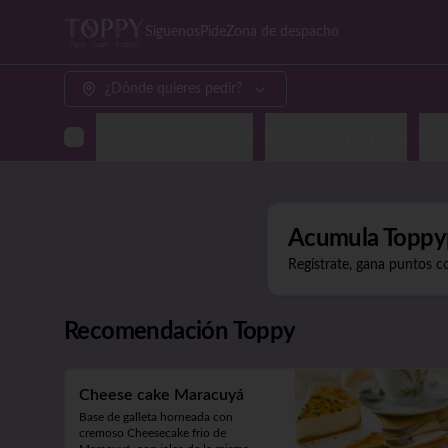
Siguenos
Pide
Zona de despacho
¿Dónde quieres pedir?
Recomendación Toppy
Appetizers y Gyozas
Sash
Acumula
Toppy
Regístrate, gana puntos c
Recomendación Toppy
Cheese cake Maracuyá
Base de galleta horneada con 
cremoso Cheesecake frio de 