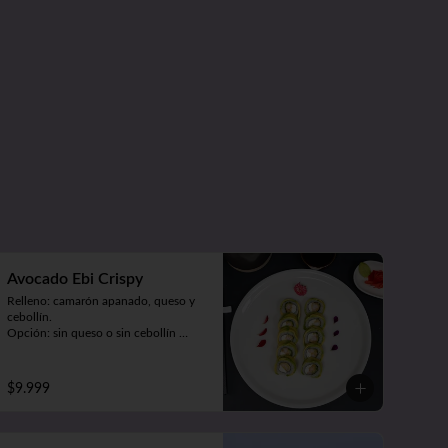
Avocado Ebi Crispy
Relleno: camarón apanado, queso y 
cebollín.

Opción: sin queso o sin cebollín 
(9piezas).
$9.999