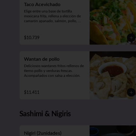
Taco Acevichado
Elige entre una base de tortilla 
mexicana frita, rellena a elección de 
camarón apanado, salmón, pollo, 
carne o champiñón apanado. 
Además, incluye guacamole, pepino, 
lechuga y salsa acevichada. 2 
$10.739
unidades.
Wantan de pollo
Deliciosos wantanes fritos rellenos de 
tierno pollo y verduras frescas. 

Acompañados con salsa a elección.
$11.411
Sashimi & Nigiris
Nigiri (2unidades)