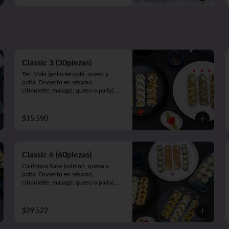
Tori Teri Almond (pollo teriyaki, 
queso, mix nueces y almendras. Frito 
en Panko ).

Panko EbiI (camarón, queso y 
cebollín. Frito en panko).

Acevichado (camarón y palta. 
Envuelto en salmón, atún o pescado 
Classic 3 (30piezas)
blanco).
Teri Maki (pollo teriyaki, queso y 
palta. Envuelto en sésamo, 
ciboulette, masago, queso o palta).

Avocado Edu (camarón apanado, 
palta y queso. Envuelto en palta).

Panko Mushroom (champiñón 
$15.590
apanado, queso, cebollín. Frito en 
panko).
Classic 6 (60piezas)
California Sake (salmón, queso y 
palta. Envuelto en sésamo, 
ciboulette, masago, queso o palta).

Teri Maki (pollo teriyaki, palta y 
queso. Envuelto en ciboulette, 
sésamo, masago, queso o palta).

$29.522
Sake Edu (camarón apanado, palta y 
queso. Envuelto en salmón).
