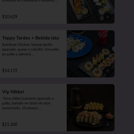
Envuelto en ciboulette o sésamo).

Avocado Edu 5 piezas (camarón 
furay, queso y palta. Envuelto en 
palta).

$10.629
Panko Katsu 10 piezas (pollo 
apanado, queso y cebollín. Frito en 
panko).
Toppy Tardes + Bebida lata
Rainbow Chicken 5piezas (pollo 
apanado, queso y cebollín. Envuelto 
en palta y salmón).

Luna Roll 5piezas (camarón apanado, 
palta y cebollín. Envuelto en queso).

Panko Mushroom 10piezas 
$14.172
(champiñón, queso y cebollín. Frito 
en Panko).

-1 lata bebida 330cc. a elección.
Vip Nikkei
-Tuna nikkei (camarón apanado y 
palta, bañado en tartar de atún 
acevichado, 10 piezas).

-Panko chicken (pollo apanado, 
queso y cebollín. Frito en panko, 10 
piezas).

$11.300
-Acompañado de 2 salsas (soya o 
teriyaki), 2 palitos, 1 wasabi, 1 