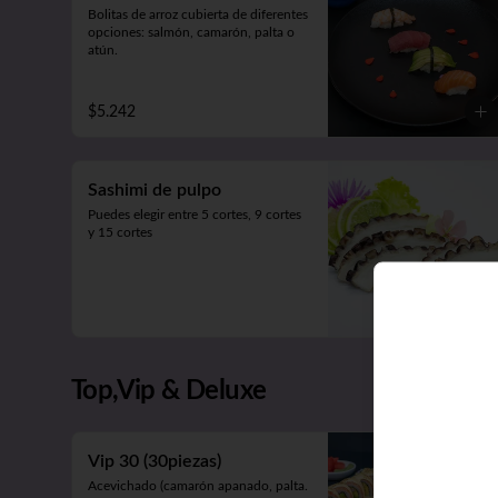
Bolitas de arroz cubierta de diferentes 
opciones: salmón, camarón, palta o 
atún.
$5.242
Sashimi de pulpo
Puedes elegir entre 5 cortes, 9 cortes 
y 15 cortes
Top,Vip & Deluxe
Vip 30 (30piezas)
Acevichado (camarón apanado, palta. 