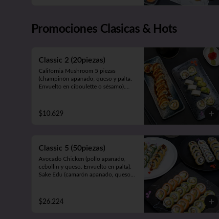
Panko Ebi (camarón ecuatoriano, 
queso y cebollín, frito en panko).

California Gumi (camarón apanado, 
Promociones Clasicas & Hots
salmón, queso y cebollín. Envuelto 
en sésamo, ciboulette, masago, queso 
o palta).
Classic 2 (20piezas)
California Mushroom 5 piezas 
(champiñón apanado, queso y palta. 
Envuelto en ciboulette o sésamo).

Avocado Edu 5 piezas (camarón 
furay, queso y palta. Envuelto en 
palta).

$10.629
Panko Katsu 10 piezas (pollo 
apanado, queso y cebollín. Frito en 
panko).
Classic 5 (50piezas)
Avocado Chicken (pollo apanado, 
cebollín y queso. Envuelto en palta).

Sake Edu (camarón apanado, queso y 
palta. Envuelto en salmón).

California Sake (salmón, queso y 
palta. Envuelto en ciboulette, 
$26.224
sésamo, masago, palta o queso).

Panko Kani ( Kanikama, queso y 