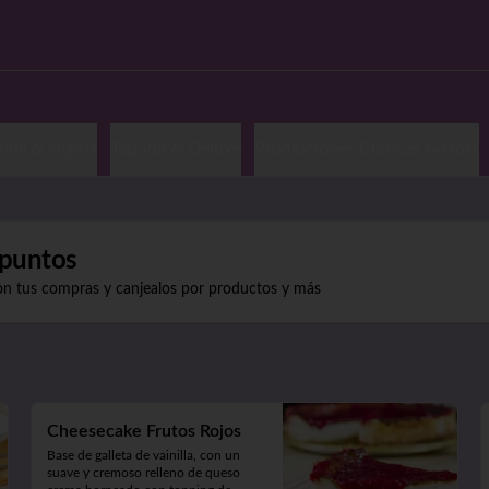
imi & Nigiris
Top,Vip & Deluxe
Promociones Clasicas & Hots
puntos
on tus compras y canjealos por productos y más
Cheesecake Frutos Rojos
Base de galleta de vainilla, con un 
suave y cremoso relleno de queso 