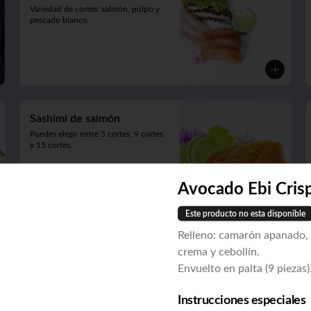
Variedad de cortes: salmón, pulpo y 
pescado blanco.
Sashimi de salmón
Puedes elegir entre 5 cortes, 9 cortes 
y 15 cortes.
Avocado Ebi Cris
Este producto no esta disponible
Relleno: camarón apanado,
crema y cebollín.
Envuelto en palta (9 piezas)
Deluxe 3 (30piezas)
Instrucciones especiales
Acevichado (camarón apanado y 