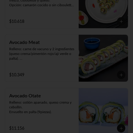
fresco, ciboulette y queso.

Opción: camarón cocido o sin ciboulette 
(9piezas).
$10.618
Avocado Meat
Relleno: carne de vacuno y 2 ingredientes 
(queso crema/pimentón rojo/ají verde o 
palta). 

Envuelto en palta (9 piezas).
$10.349
Avocado Otate
Relleno: ostión apanado, queso crema y 
cebollín.

Envuelto en palta (9piezas).
$11.156