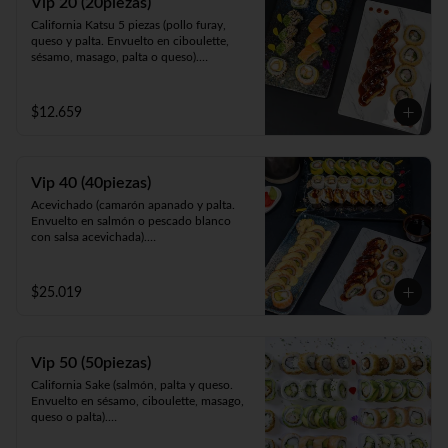
Vip 20 (20piezas)
pollo y Frito en panko acompañado de 
California Katsu 5 piezas (pollo furay, 
salsa teriyaki).
queso y palta. Envuelto en ciboulette, 
sésamo, masago, palta o queso).

Rainbow Furay 5 piezas (camarón furay, 
queso y cebollín. Envuelto en salmón y 
palta).

$12.659
Panko Ebi 10 piezas (camarón, queso y 
cebollín. Frito en panko).
Vip 40 (40piezas)
Acevichado (camarón apanado y palta. 
Envuelto en salmón o pescado blanco 
con salsa acevichada).

Almendra White (pollo teriyaki y palta. 
Envuelto en queso, espolvoreado en mix 
almendras y nueces).

$25.019
Panko Ebi (camarón ecuatoriano, queso y 
cebollín, frito en panko).

California Gumi (camarón apanado, 
salmón, queso y cebollín. Envuelto en 
Vip 50 (50piezas)
sésamo, ciboulette, masago, queso o 
palta).
California Sake (salmón, palta y queso. 
Envuelto en sésamo, ciboulette, masago, 
queso o palta).

Katsu White (pollo apanado, palta y 