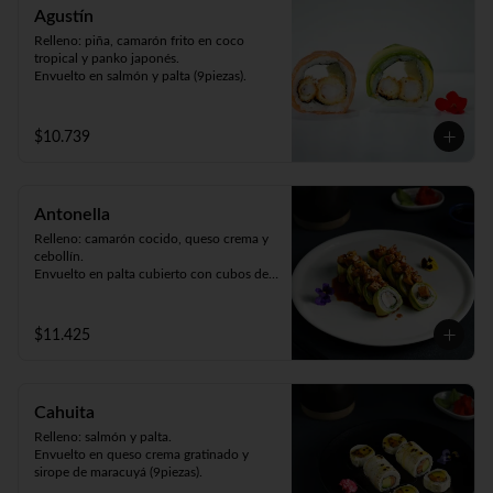
Agustín
Relleno: piña, camarón frito en coco 
tropical y panko japonés.

Envuelto en salmón y palta (9piezas).
$10.739
Antonella
Relleno: camarón cocido, queso crema y 
cebollín.

Envuelto en palta cubierto con cubos de 
pollo teriyaki y sésamo (9piezas).
$11.425
Cahuita
Relleno: salmón y palta.

Envuelto en queso crema gratinado y 
sirope de maracuyá (9piezas).