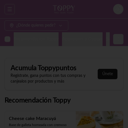
Abrir menu de navegación
Login
¿Dónde quieres pedir?
Recomendación Toppy
Appetizers y Gyozas
Sashimi & N
Acumula
Toppypuntos
Únete
Regístrate, gana puntos con tus compras y
canjealos por productos y más
Recomendación Toppy
Cheese cake Maracuyá
Base de galleta horneada con cremoso 