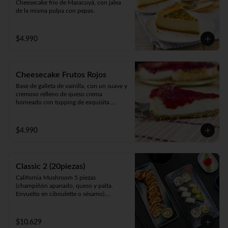
Cheesecake frio de Maracuyá, con jalea 
de la misma pulpa con pepas.
$4.990
Cheesecake Frutos Rojos
Base de galleta de vainilla, con un suave y 
cremoso relleno de queso crema 
horneado con topping de exquisita 
mermelada de Frutos Rojos 100% natural.
$4.990
Classic 2 (20piezas)
California Mushroom 5 piezas 
(champiñón apanado, queso y palta. 
Envuelto en ciboulette o sésamo).

Avocado Edu 5 piezas (camarón furay, 
queso y palta. Envuelto en palta).

Panko Katsu 10 piezas (pollo apanado, 
$10.629
queso y cebollín. Frito en panko).