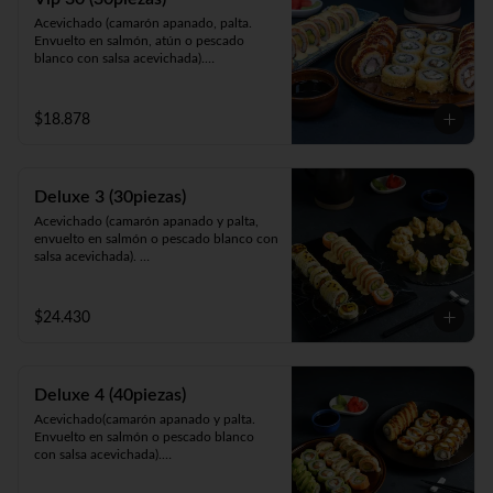
Acevichado (camarón apanado, palta. 
Envuelto en salmón, atún o pescado 
blanco con salsa acevichada).

California Sakke (salmón, queso y palta. 
Envuelto en sésamo, ciboulette, masago, 
queso o palta).

$18.878
Panko Ebi (camarón ecuatoriano, queso, 
cebollín, frito en panko).
Deluxe 3 (30piezas)
Acevichado (camarón apanado y palta, 
envuelto en salmón o pescado blanco con 
salsa acevichada). 

Cahuita (salmón y palta, envuelto en 
queso crema gratinado en salsa 
maracuyá).

$24.430
Galápagos (salmón, queso y cebollín, 
envuelto en palta o apanado cubierto con 
tartar de camarón apanado).
Deluxe 4 (40piezas)
Acevichado(camarón apanado y palta. 
Envuelto en salmón o pescado blanco 
con salsa acevichada).

Avocado Gumi (salmón, queso, camarón 
apanado, ciboulette envuelta en palta).
