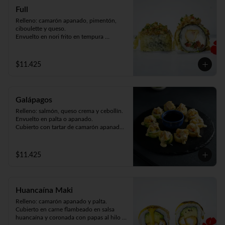
Full
Relleno: camarón apanado, pimentón, 
ciboulette y queso.

Envuelto en nori frito en tempura 
bañando en salsa de mariscos (9piezas).
$11.425
Galápagos
Relleno: salmón, queso crema y cebollín.

Envuelto en palta o apanado. 

Cubierto con tartar de camarón apanado 
(9piezas).
$11.425
Huancaína Maki
Relleno: camarón apanado y palta.

Cubierto en carne flambeado en salsa 
huancaína y coronada con papas al hilo 