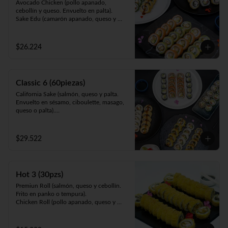
Avocado Chicken (pollo apanado, 
cebollín y queso. Envuelto en palta).

Sake Edu (camarón apanado, queso y 
palta. Envuelto en salmón).

California Sake (salmón, queso y palta. 
Envuelto en ciboulette, sésamo, masago, 
$26.224
palta o queso).

Panko Kani ( Kanikama, queso y cebollín. 
Frito en panko).

Panko Ebi (camarón, queso, cebollín. Frito 
Classic 6 (60piezas)
en panko).
California Sake (salmón, queso y palta. 
Envuelto en sésamo, ciboulette, masago, 
queso o palta).

Teri Maki (pollo teriyaki, palta y queso. 
Envuelto en ciboulette, sésamo, masago, 
queso o palta).

$29.522
Sake Edu (camarón apanado, palta y 
queso. Envuelto en salmón).

Tempura Ebi (camarón cocido, queso y 
cebollín. Frito en tempura).

Hot 3 (30pzs)
Panko Kani (kanikama, queso y cebollín. 
Frito en panko).

Premiun Roll (salmón, queso y cebollín. 
Hosomaki Green (queso y palta. Envuelto 
Frito en panko o tempura).     

en nori).
Chicken Roll (pollo apanado, queso y 
cebollín. Frito en panko o tempura).          

Cartagena (camarón apanado, queso y 
palta. Envuelto en pollo apanado y salsa 