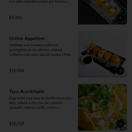
con salsa oriental pasado por harina y 
apanado  en crocante panko japonés. 

Acompañado de cremosa salsa casera 
(5unidades).
$9.395
Ostión Appetizer
Deléitate con nuestros ostiones: 
sumergidos en un aderezo oriental, 
cubiertos con una capa de harina y fritos 
según tu preferencia, ya sea apanados, 
apanado con queso o mixto. ¡Disfruta de 
cinco unidades repletas de sabor!
$10.044
Taco Acevichado
Elige entre una base de tortilla mexicana 
frita, rellena a elección de camarón 
apanado, salmón, pollo, carne o 
champiñón apanado. Además, incluye 
guacamole, pepino, lechuga y salsa 
acevichada. 2 unidades.
$10.739