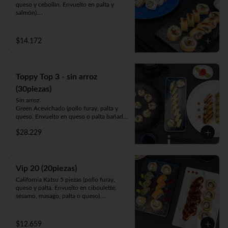
queso y cebollín. Envuelto en palta y 
salmón).

Luna Roll 5piezas (camarón apanado, 
palta y cebollín. Envuelto en queso).

Panko Mushroom 10piezas (champiñón, 
$14.172
queso y cebollín. Frito en Panko).

-1 lata bebida 330cc. a elección.
Toppy Top 3 - sin arroz
(30piezas)
Sin arroz.

Green Acevichado (pollo furay, palta y 
queso. Envuelto en queso o palta bañada 
en salsa acevichada).

$28.229
Acevichado Top (camarón furay, atún, 
palta y cebollín. Envuelto en salmón, atún 
o palta y ceviche carretillero).

Toppy Roll (palta, queso, cebollín, 
camarón furay o pollo furay. Envuelto en 
Vip 20 (20piezas)
pollo y Frito en panko acompañado de 
California Katsu 5 piezas (pollo furay, 
salsa teriyaki).
queso y palta. Envuelto en ciboulette, 
sésamo, masago, palta o queso).

Rainbow Furay 5 piezas (camarón furay, 
queso y cebollín. Envuelto en salmón y 
palta).

$12.659