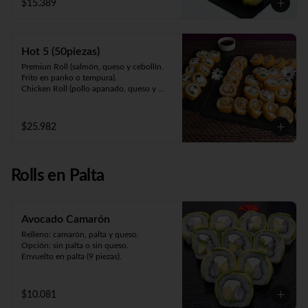
$15.389
maracuyá).
Hot 5 (50piezas)
Premiun Roll (salmón, queso y cebollín. 
Frito en panko o tempura).     

Chicken Roll (pollo apanado, queso y 
cebollín. Frito en panko o tempura).         

Cartagena (camarón apanado, queso y 
palta. Envuelto en pollo apanado y salsa 
$25.982
maracuyá).

Oriental Zuki-sin arroz (pollo teriyaki, 
queso, palta y kanikama apanada. 
Envuelto en pollo apanado y salsa 
Rolls en Palta
teriyaki).

Meat Roll (carne, queso, pimentón 
salteado. Frito en panko).
Avocado Camarón
Relleno: camarón, palta y queso.

Opción: sin palta o sin queso.

Envuelto en palta (9 piezas).
$10.081