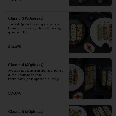
$10.629
queso y cebollín. Frito en panko).
Classic 3 (30piezas)
Teri Maki (pollo teriyaki, queso y palta. 
Envuelto en sésamo, ciboulette, masago, 
queso o palta).

Avocado Edu (camarón apanado, palta y 
queso. Envuelto en palta).

Panko Mushroom (champiñón apanado, 
$15.590
queso, cebollín. Frito en panko).
Classic 4 (40piezas)
Avocado Edu (camarón apanado, palta y 
queso. Envuelto en Palta).

Panko Katsu (pollo apanado, queso y 
cebollín. Frito en panko).

Panko Mushroom (champiñón apanado, 
queso y cebollín. Frito en panko).

$19.890
California Sake (salmón, queso y palta. 
Envuelto en ciboulette, sésamo, masago, 
palta o queso).
Classic 5 (50piezas)