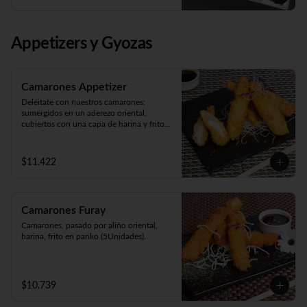
Panko Ebi 10 piezas (camarón, queso y 
cebollín. Frito en panko).
Appetizers y Gyozas
Camarones Appetizer
Deléitate con nuestros camarones: 
sumergidos en un aderezo oriental, 
cubiertos con una capa de harina y fritos 
según tu preferencia, ya sea apanados, en 
tempura o apanados con queso. ¡Disfruta 
de cinco unidades repletas de sabor!
$11.422
Camarones Furay
Camarones, pasado por aliño oriental, 
harina, frito en panko (5Unidades).
$10.739