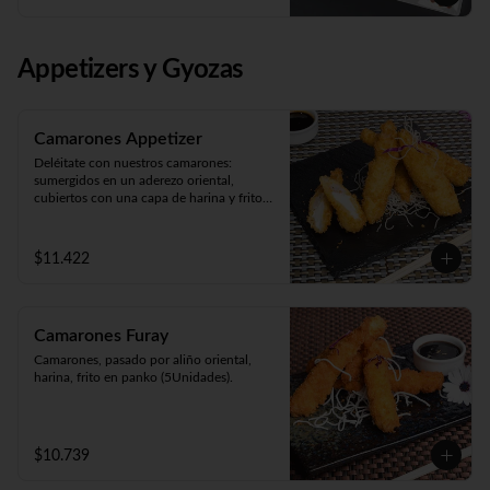
Panko Ebi 10 piezas (camarón, queso y 
cebollín. Frito en panko).
Appetizers y Gyozas
Camarones Appetizer
Deléitate con nuestros camarones: 
sumergidos en un aderezo oriental, 
cubiertos con una capa de harina y fritos 
según tu preferencia, ya sea apanados, en 
tempura o apanados con queso. ¡Disfruta 
de cinco unidades repletas de sabor!
$11.422
Camarones Furay
Camarones, pasado por aliño oriental, 
harina, frito en panko (5Unidades).
$10.739