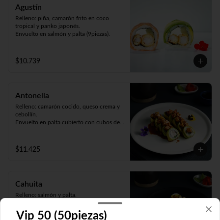
Agustín
Relleno: piña, camarón frito en coco 
tropical y panko japonés.

Envuelto en salmón y palta (9piezas).
$10.739
Antonella
Relleno: camarón cocido, queso crema y 
cebollín.

Envuelto en palta cubierto con cubos de 
pollo teriyaki y sésamo (9piezas).
$11.425
Cahuita
Relleno: salmón y palta.

Envuelto en queso crema gratinado y 
sirope de maracuyá (9piezas).
Vip 50 (50piezas)