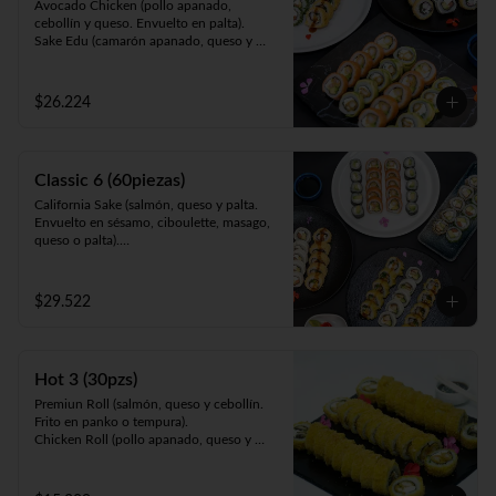
Avocado Chicken (pollo apanado, 
cebollín y queso. Envuelto en palta).

Sake Edu (camarón apanado, queso y 
palta. Envuelto en salmón).

California Sake (salmón, queso y palta. 
Envuelto en ciboulette, sésamo, masago, 
$26.224
palta o queso).

Panko Kani ( Kanikama, queso y cebollín. 
Frito en panko).

Panko Ebi (camarón, queso, cebollín. Frito 
Classic 6 (60piezas)
en panko).
California Sake (salmón, queso y palta. 
Envuelto en sésamo, ciboulette, masago, 
queso o palta).

Teri Maki (pollo teriyaki, palta y queso. 
Envuelto en ciboulette, sésamo, masago, 
queso o palta).

$29.522
Sake Edu (camarón apanado, palta y 
queso. Envuelto en salmón).

Tempura Ebi (camarón cocido, queso y 
cebollín. Frito en tempura).

Hot 3 (30pzs)
Panko Kani (kanikama, queso y cebollín. 
Frito en panko).

Premiun Roll (salmón, queso y cebollín. 
Hosomaki Green (queso y palta. Envuelto 
Frito en panko o tempura).     

en nori).
Chicken Roll (pollo apanado, queso y 
cebollín. Frito en panko o tempura).          

Cartagena (camarón apanado, queso y 
palta. Envuelto en pollo apanado y salsa 