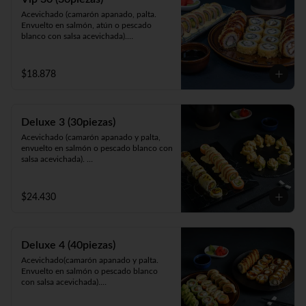
Acevichado (camarón apanado, palta. 
Envuelto en salmón, atún o pescado 
blanco con salsa acevichada).

California Sakke (salmón, queso y palta. 
Envuelto en sésamo, ciboulette, masago, 
queso o palta).

$18.878
Panko Ebi (camarón ecuatoriano, queso, 
cebollín, frito en panko).
Deluxe 3 (30piezas)
Acevichado (camarón apanado y palta, 
envuelto en salmón o pescado blanco con 
salsa acevichada). 

Cahuita (salmón y palta, envuelto en 
queso crema gratinado en salsa 
maracuyá).

$24.430
Galápagos (salmón, queso y cebollín, 
envuelto en palta o apanado cubierto con 
tartar de camarón apanado).
Deluxe 4 (40piezas)
Acevichado(camarón apanado y palta. 
Envuelto en salmón o pescado blanco 
con salsa acevichada).

Avocado Gumi (salmón, queso, camarón 
apanado, ciboulette envuelta en palta).
