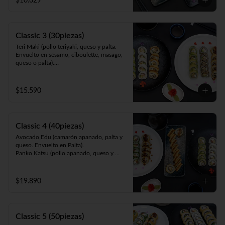
$10.629
queso y cebollín. Frito en panko).
Classic 3 (30piezas)
Teri Maki (pollo teriyaki, queso y palta. 
Envuelto en sésamo, ciboulette, masago, 
queso o palta).

Avocado Edu (camarón apanado, palta y 
queso. Envuelto en palta).

Panko Mushroom (champiñón apanado, 
$15.590
queso, cebollín. Frito en panko).
Classic 4 (40piezas)
Avocado Edu (camarón apanado, palta y 
queso. Envuelto en Palta).

Panko Katsu (pollo apanado, queso y 
cebollín. Frito en panko).

Panko Mushroom (champiñón apanado, 
queso y cebollín. Frito en panko).

$19.890
California Sake (salmón, queso y palta. 
Envuelto en ciboulette, sésamo, masago, 
palta o queso).
Classic 5 (50piezas)