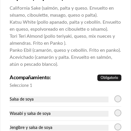
California Sake (salmón, palta y queso. Envuelto en
$11.425
sésamo, ciboulette, masago, queso o palta).
Katsu White (pollo apanado, palta y cebollín. Envuelto
en queso, espolvoreado en ciboulette o sésamo).
Cartagena
Tori Teri Almond (pollo teriyaki, queso, mix nueces y
Relleno: camarón apanado, queso crema 
y palta.

almendras. Frito en Panko ).
Envuelto en pollo apanado y salsa de 
Panko EbiI (camarón, queso y cebollín. Frito en panko).
maracuyá (9piezas).
Acevichado (camarón y palta. Envuelto en salmón,
$11.425
atún o pescado blanco).
Acompañamiento:
Obligatorio
Ceviche Roll
Seleccione 1
Relleno: camarón apanado y palta.

Bañado en ceviche carretillero (9piezas).
Salsa de soya
Wasabi y salsa de soya
$12.224
Jengibre y salsa de soya