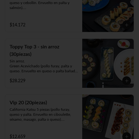
queso y cebollín. Envuelto en palta y 
salmón).

Luna Roll 5piezas (camarón apanado, 
palta y cebollín. Envuelto en queso).

Panko Mushroom 10piezas (champiñón, 
$14.172
queso y cebollín. Frito en Panko).

-1 lata bebida 330cc. a elección.
Toppy Top 3 - sin arroz
(30piezas)
Sin arroz.

Green Acevichado (pollo furay, palta y 
queso. Envuelto en queso o palta bañada 
en salsa acevichada).

$28.229
Acevichado Top (camarón furay, atún, 
palta y cebollín. Envuelto en salmón, atún 
o palta y ceviche carretillero).

Toppy Roll (palta, queso, cebollín, 
camarón furay o pollo furay. Envuelto en 
Vip 20 (20piezas)
pollo y Frito en panko acompañado de 
California Katsu 5 piezas (pollo furay, 
salsa teriyaki).
queso y palta. Envuelto en ciboulette, 
sésamo, masago, palta o queso).

Rainbow Furay 5 piezas (camarón furay, 
queso y cebollín. Envuelto en salmón y 
palta).

$12.659