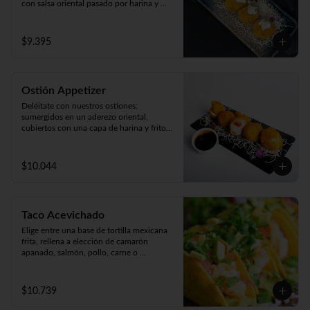
con salsa oriental pasado por harina y 
apanado  en crocante panko japonés. 

Acompañado de cremosa salsa casera 
(5unidades).
$9.395
Ostión Appetizer
Deléitate con nuestros ostiones: 
sumergidos en un aderezo oriental, 
cubiertos con una capa de harina y fritos 
según tu preferencia, ya sea apanados, 
apanado con queso o mixto. ¡Disfruta de 
cinco unidades repletas de sabor!
$10.044
Taco Acevichado
Elige entre una base de tortilla mexicana 
frita, rellena a elección de camarón 
apanado, salmón, pollo, carne o 
champiñón apanado. Además, incluye 
guacamole, pepino, lechuga y salsa 
acevichada. 2 unidades.
$10.739