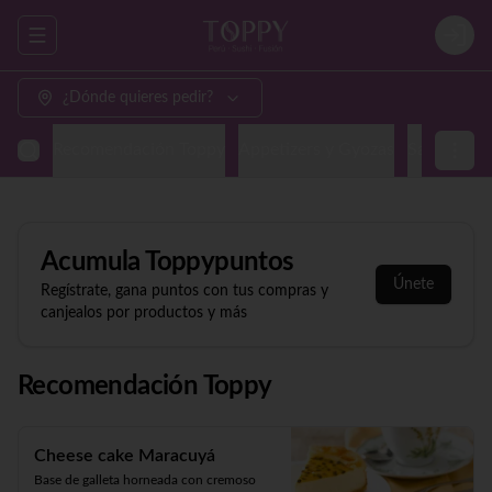
Abrir menu de navegación
Login
¿Dónde quieres pedir?
Recomendación Toppy
Appetizers y Gyozas
Sashimi & N
Acumula
Toppypuntos
Únete
Regístrate, gana puntos con tus compras y
canjealos por productos y más
Recomendación Toppy
Cheese cake Maracuyá
Base de galleta horneada con cremoso 