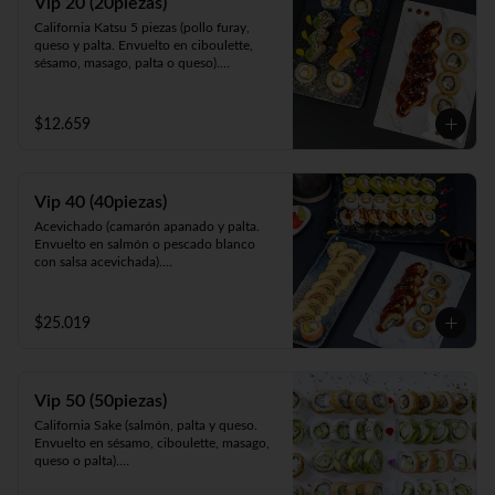
Vip 20 (20piezas)
pollo y Frito en panko acompañado de 
California Katsu 5 piezas (pollo furay, 
salsa teriyaki).
queso y palta. Envuelto en ciboulette, 
sésamo, masago, palta o queso).

Rainbow Furay 5 piezas (camarón furay, 
queso y cebollín. Envuelto en salmón y 
palta).

$12.659
Panko Ebi 10 piezas (camarón, queso y 
cebollín. Frito en panko).
Vip 40 (40piezas)
Acevichado (camarón apanado y palta. 
Envuelto en salmón o pescado blanco 
con salsa acevichada).

Almendra White (pollo teriyaki y palta. 
Envuelto en queso, espolvoreado en mix 
almendras y nueces).

$25.019
Panko Ebi (camarón ecuatoriano, queso y 
cebollín, frito en panko).

California Gumi (camarón apanado, 
salmón, queso y cebollín. Envuelto en 
Vip 50 (50piezas)
sésamo, ciboulette, masago, queso o 
palta).
California Sake (salmón, palta y queso. 
Envuelto en sésamo, ciboulette, masago, 
queso o palta).

Katsu White (pollo apanado, palta y 