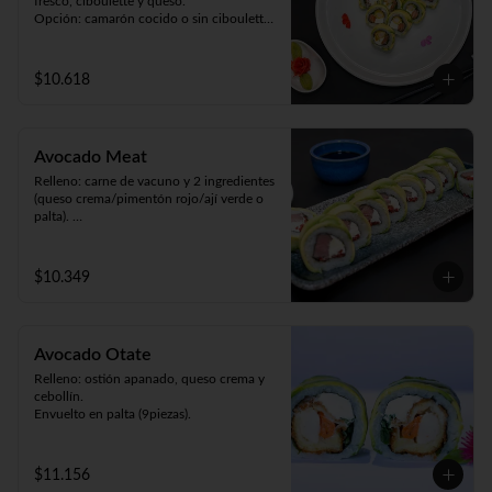
fresco, ciboulette y queso.

Opción: camarón cocido o sin ciboulette 
(9piezas).
$10.618
Avocado Meat
Relleno: carne de vacuno y 2 ingredientes 
(queso crema/pimentón rojo/ají verde o 
palta). 

Envuelto en palta (9 piezas).
$10.349
Avocado Otate
Relleno: ostión apanado, queso crema y 
cebollín.

Envuelto en palta (9piezas).
$11.156