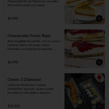
Cheesecake frio de Maracuyá, con jalea 
de la misma pulpa con pepas.
$4.990
Cheesecake Frutos Rojos
Base de galleta de vainilla, con un suave y 
cremoso relleno de queso crema 
horneado con topping de exquisita 
mermelada de Frutos Rojos 100% natural.
$4.990
Classic 2 (20piezas)
California Mushroom 5 piezas 
(champiñón apanado, queso y palta. 
Envuelto en ciboulette o sésamo).

Avocado Edu 5 piezas (camarón furay, 
queso y palta. Envuelto en palta).

Panko Katsu 10 piezas (pollo apanado, 
$10.629
queso y cebollín. Frito en panko).