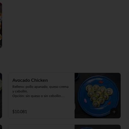
Tempura Ebi (camarón cocido, queso 
y cebollín. Frito en tempura).

Panko Kani (kanikama, queso y 
cebollín. Frito en panko).

Hosomaki Green (queso y palta. 
Envuelto en nori).
Avocado Chicken
Relleno: pollo apanado, queso crema 
y cebollín.

Opción: sin queso o sin cebollín.

Envuelto en palta (9 piezas).
$10.081