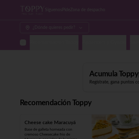
Siguenos
Pide
Zona de despacho
¿Dónde quieres pedir?
Recomendación Toppy
Appetizers y Gyozas
Sash
Acumula
Toppy
Regístrate, gana puntos c
Recomendación Toppy
Cheese cake Maracuyá
Base de galleta horneada con 
cremoso Cheesecake frio de 