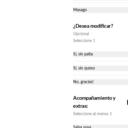
Variedad de cortes: salmón, pulpo y 
pescado blanco.
Masago
¿Desea modificar?
Opcional
Seleccione 1
Sashimi de salmón
Si, sin palta
Puedes elegir entre 5 cortes, 9 cortes 
y 15 cortes.
Si, sin queso
No, gracias!
Acompañamiento y
extras:
Seleccione al menos 1
Deluxe 3 (30piezas)
Acevichado (camarón apanado y 
Salsa soya