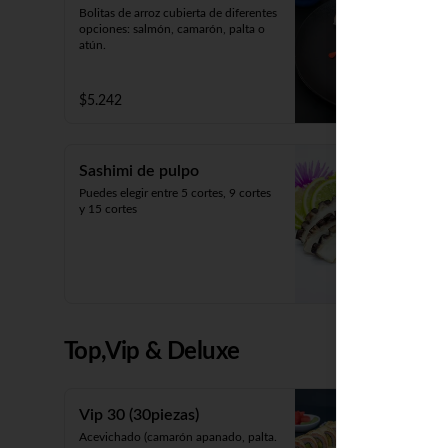
Bolitas de arroz cubierta de diferentes 
opciones: salmón, camarón, palta o 
atún.
$5.242
Sashimi de pulpo
Puedes elegir entre 5 cortes, 9 cortes 
y 15 cortes
Top,Vip & Deluxe
Vip 30 (30piezas)
Acevichado (camarón apanado, palta. 