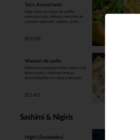
Taco Acevichado
Elige entre una base de tortilla 
mexicana frita, rellena a elección de 
camarón apanado, salmón, pollo, 
carne o champiñón apanado. 
Además, incluye guacamole, pepino, 
lechuga y salsa acevichada. 2 
$10.739
unidades.
Wantan de pollo
Deliciosos wantanes fritos rellenos de 
tierno pollo y verduras frescas. 

Acompañados con salsa a elección.
$11.411
Sashimi & Nigiris
Nigiri (2unidades)