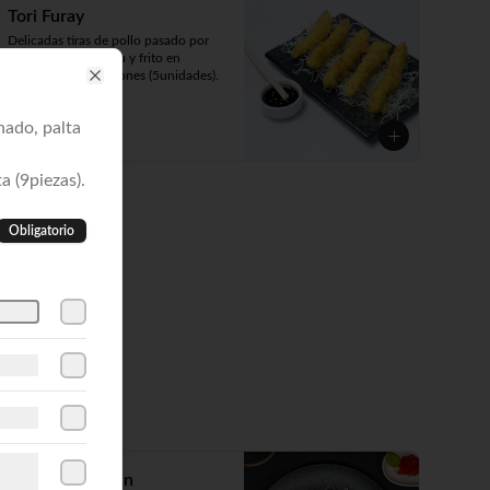
Tori Furay
Delicadas tiras de pollo pasado por 
aliño oriental, harina y frito en 
crocante panko japones (5unidades).
Close
nado, palta
$10.081
a (9piezas).
Obligatorio
Sashimi de Atún