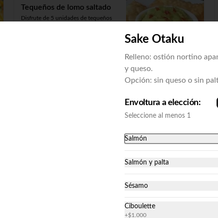
Tequeños de lomo saltado
Disfrute de 5 unidades de tequeños 
fritos, rellenos de lomo saltado y 
acompañados de su salsa a elección.
Sake Otaku
Relleno: ostión nortino apa
$11.411
y queso.
Opción: sin queso o sin palt
Envoltura a elección:
Seleccione al menos 1
Salmón
Salmón y palta
Sésamo
Ciboulette
Sashimi Mixto
+
$1.000