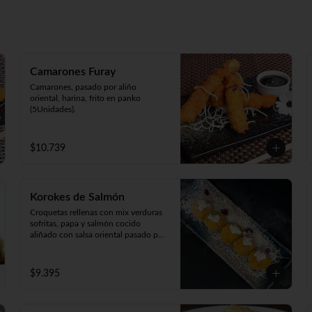
Camarones Furay
Camarones, pasado por aliño 
oriental, harina, frito en panko 
(5Unidades).
$10.739
Korokes de Salmón
Croquetas rellenas con mix verduras 
sofritas, papa y salmón cocido 
aliñado con salsa oriental pasado por 
harina y apanado  en crocante panko 
japonés. 

Acompañado de cremosa salsa casera 
$9.395
(5unidades).