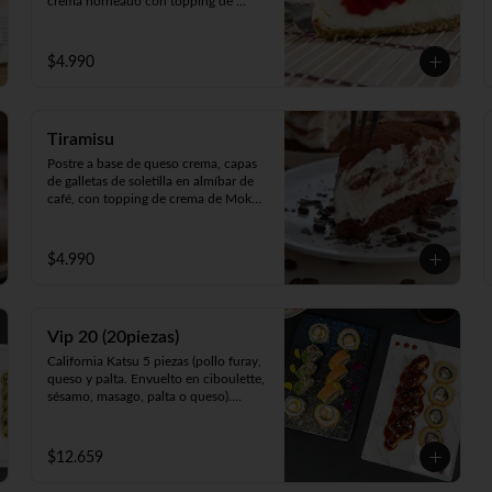
crema horneado con topping de 
exquisita mermelada de Frutos Rojos 
100% natural.
$4.990
Tiramisu
Postre a base de queso crema, capas 
de galletas de soletilla en almíbar de 
café, con topping de crema de Moka 
y toques de cacao 100%.
$4.990
Vip 20 (20piezas)
California Katsu 5 piezas (pollo furay, 
queso y palta. Envuelto en ciboulette, 
sésamo, masago, palta o queso).

Rainbow Furay 5 piezas (camarón 
furay, queso y cebollín. Envuelto en 
salmón y palta).

$12.659
Panko Ebi 10 piezas (camarón, queso 
y cebollín. Frito en panko).