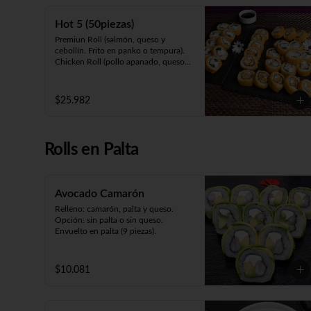
cebollín. Frito en panko).

Panko Ebi (camarón, queso, cebollín. 
Hot 5 (50piezas)
Frito en panko).
Premiun Roll (salmón, queso y 
cebollín. Frito en panko o tempura).     

Chicken Roll (pollo apanado, queso y 
cebollín. Frito en panko o tempura).         

Cartagena (camarón apanado, queso 
y palta. Envuelto en pollo apanado y 
$25.982
salsa maracuyá).

Oriental Zuki-sin arroz (pollo teriyaki, 
queso, palta y kanikama apanada. 
Envuelto en pollo apanado y salsa 
Rolls en Palta
teriyaki).

Meat Roll (carne, queso, pimentón 
salteado. Frito en panko).
Avocado Camarón
Relleno: camarón, palta y queso.

Opción: sin palta o sin queso.

Envuelto en palta (9 piezas).
$10.081