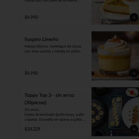
Maracuyá, con jalea de la misma 
pulpa con pepas.
$4.990
Suspiro Limeño
Manjar blanco, merengue de claras 
con vino oporto y canela en polvo.
$4.990
Toppy Top 3 - sin arroz
(30piezas)
Sin arroz.

Green Acevichado (pollo furay, palta 
y queso. Envuelto en queso o palta 
bañada en salsa acevichada).

$28.229
Acevichado Top (camarón furay, 
atún, palta y cebollín. Envuelto en 