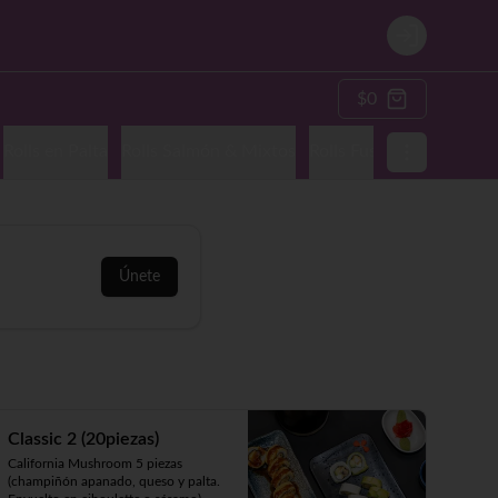
Login
$0
Rolls en Palta
Rolls Salmón & Mixtos
Rolls Fusión & Nikkei
A
Únete
Classic 2 (20piezas)
California Mushroom 5 piezas 
(champiñón apanado, queso y palta. 