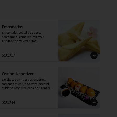
Empanadas
Empanadas coctel de queso, 
champiñón, camarón, mixtas o 
arrollado primavera fritos 
(5unidades).
$10.067
Ostión Appetizer
Deléitate con nuestros ostiones: 
sumergidos en un aderezo oriental, 
cubiertos con una capa de harina y 
fritos según tu preferencia, ya sea 
apanados, apanado con queso o 
mixto. ¡Disfruta de cinco unidades 
$10.044
repletas de sabor!