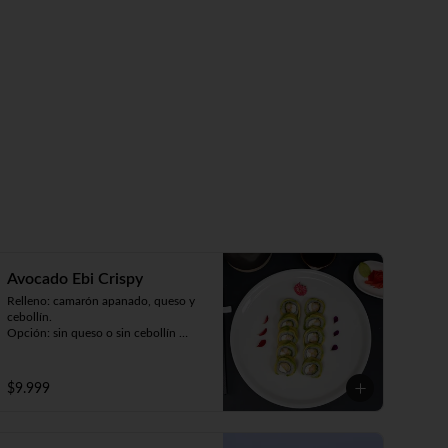
Avocado Ebi Crispy
Relleno: camarón apanado, queso y 
cebollín.

Opción: sin queso o sin cebollín 
(9piezas).
$9.999