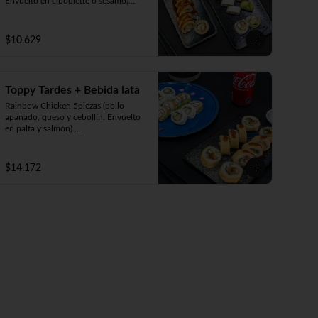
Envuelto en ciboulette o sésamo).

Avocado Edu 5 piezas (camarón 
furay, queso y palta. Envuelto en 
palta).

$10.629
Panko Katsu 10 piezas (pollo 
apanado, queso y cebollín. Frito en 
panko).
Toppy Tardes + Bebida lata
Rainbow Chicken 5piezas (pollo 
apanado, queso y cebollín. Envuelto 
en palta y salmón).

Luna Roll 5piezas (camarón apanado, 
palta y cebollín. Envuelto en queso).

Panko Mushroom 10piezas 
$14.172
(champiñón, queso y cebollín. Frito 
en Panko).

-1 lata bebida 330cc. a elección.