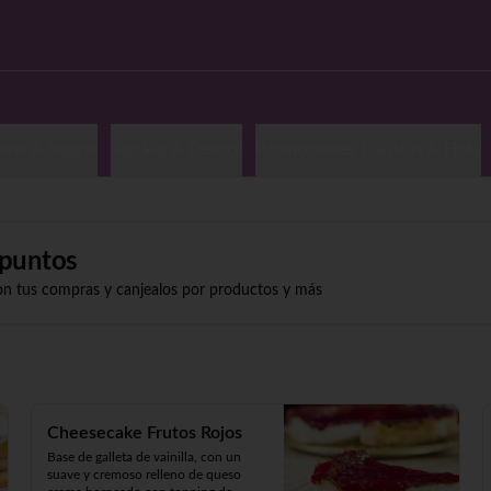
imi & Nigiris
Top,Vip & Deluxe
Promociones Clasicas & Hots
puntos
on tus compras y canjealos por productos y más
Cheesecake Frutos Rojos
Base de galleta de vainilla, con un 
suave y cremoso relleno de queso 