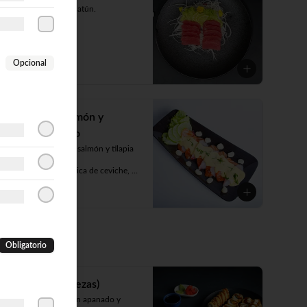
Delicados cortes de atún.
Opcional
Tiradito de salmón y
pescado blanco
Delicados cortes de salmón y tilapia 
(7cortes). 

Bañado en salsa cítrica de ceviche, 
acompañado de choclo y lechuga.
$12.083
Obligatorio
Deluxe 4 (40piezas)
Acevichado(camarón apanado y 