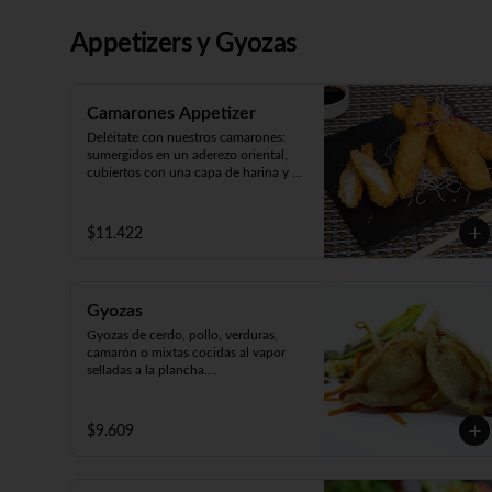
salmón, atún o palta y ceviche 
carretillero).

Toppy Roll (palta, queso, cebollín, 
Appetizers y Gyozas
camarón furay o pollo furay. 
Envuelto en pollo y Frito en panko 
acompañado de salsa teriyaki).
Camarones Appetizer
Deléitate con nuestros camarones: 
sumergidos en un aderezo oriental, 
cubiertos con una capa de harina y 
fritos según tu preferencia, ya sea 
apanados, en tempura o apanados 
con queso. ¡Disfruta de cinco 
$11.422
unidades repletas de sabor!
Gyozas
Gyozas de cerdo, pollo, verduras, 
camarón o mixtas cocidas al vapor 
selladas a la plancha.

Acompañado de verduras al wok 
(5unidades).
$9.609