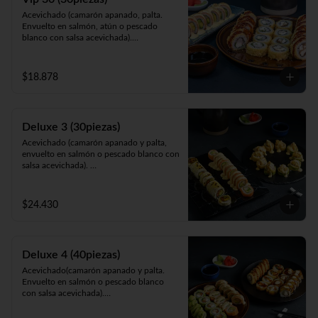
Acevichado (camarón apanado, palta. 
Envuelto en salmón, atún o pescado 
blanco con salsa acevichada).

California Sakke (salmón, queso y palta. 
Envuelto en sésamo, ciboulette, masago, 
queso o palta).

$18.878
Panko Ebi (camarón ecuatoriano, queso, 
cebollín, frito en panko).
Deluxe 3 (30piezas)
Acevichado (camarón apanado y palta, 
envuelto en salmón o pescado blanco con 
salsa acevichada). 

Cahuita (salmón y palta, envuelto en 
queso crema gratinado en salsa 
maracuyá).

$24.430
Galápagos (salmón, queso y cebollín, 
envuelto en palta o apanado cubierto con 
tartar de camarón apanado).
Deluxe 4 (40piezas)
Acevichado(camarón apanado y palta. 
Envuelto en salmón o pescado blanco 
con salsa acevichada).

Avocado Gumi (salmón, queso, camarón 
apanado, ciboulette envuelta en palta).
