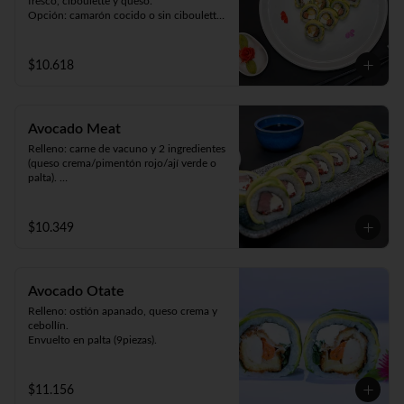
fresco, ciboulette y queso.

Opción: camarón cocido o sin ciboulette 
(9piezas).
$10.618
Avocado Meat
Relleno: carne de vacuno y 2 ingredientes 
(queso crema/pimentón rojo/ají verde o 
palta). 

Envuelto en palta (9 piezas).
$10.349
Avocado Otate
Relleno: ostión apanado, queso crema y 
cebollín.

Envuelto en palta (9piezas).
$11.156