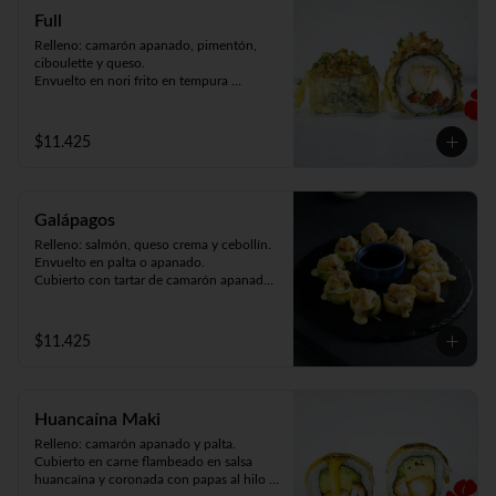
Full
Relleno: camarón apanado, pimentón, 
ciboulette y queso.

Envuelto en nori frito en tempura 
bañando en salsa de mariscos (9piezas).
$11.425
Galápagos
Relleno: salmón, queso crema y cebollín.

Envuelto en palta o apanado. 

Cubierto con tartar de camarón apanado 
(9piezas).
$11.425
Huancaína Maki
Relleno: camarón apanado y palta.

Cubierto en carne flambeado en salsa 
huancaína y coronada con papas al hilo 