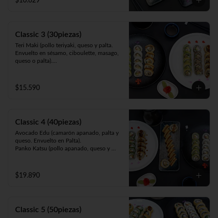
$10.629
queso y cebollín. Frito en panko).
Classic 3 (30piezas)
Teri Maki (pollo teriyaki, queso y palta. 
Envuelto en sésamo, ciboulette, masago, 
queso o palta).

Avocado Edu (camarón apanado, palta y 
queso. Envuelto en palta).

Panko Mushroom (champiñón apanado, 
$15.590
queso, cebollín. Frito en panko).
Classic 4 (40piezas)
Avocado Edu (camarón apanado, palta y 
queso. Envuelto en Palta).

Panko Katsu (pollo apanado, queso y 
cebollín. Frito en panko).

Panko Mushroom (champiñón apanado, 
queso y cebollín. Frito en panko).

$19.890
California Sake (salmón, queso y palta. 
Envuelto en ciboulette, sésamo, masago, 
palta o queso).
Classic 5 (50piezas)