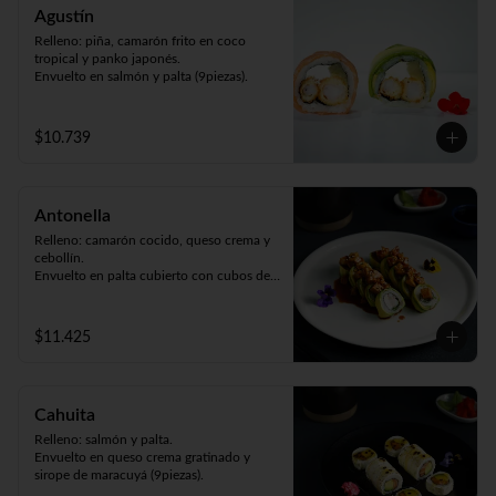
Agustín
Relleno: piña, camarón frito en coco 
tropical y panko japonés.

Envuelto en salmón y palta (9piezas).
$10.739
Antonella
Relleno: camarón cocido, queso crema y 
cebollín.

Envuelto en palta cubierto con cubos de 
pollo teriyaki y sésamo (9piezas).
$11.425
Cahuita
Relleno: salmón y palta.

Envuelto en queso crema gratinado y 
sirope de maracuyá (9piezas).