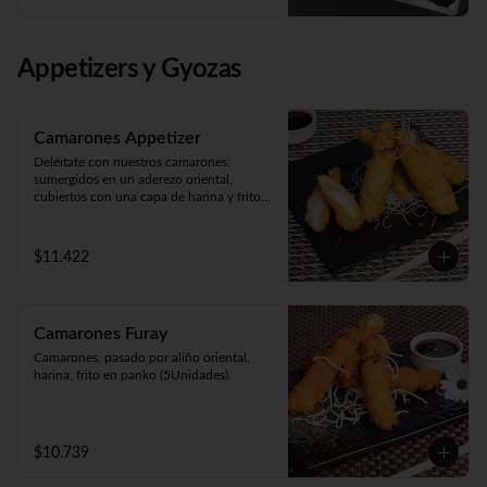
Panko Ebi 10 piezas (camarón, queso y 
cebollín. Frito en panko).
Appetizers y Gyozas
Camarones Appetizer
Deléitate con nuestros camarones: 
sumergidos en un aderezo oriental, 
cubiertos con una capa de harina y fritos 
según tu preferencia, ya sea apanados, en 
tempura o apanados con queso. ¡Disfruta 
de cinco unidades repletas de sabor!
$11.422
Camarones Furay
Camarones, pasado por aliño oriental, 
harina, frito en panko (5Unidades).
$10.739