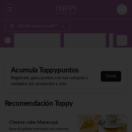
Abrir menu de navegación
Login
¿Dónde quieres pedir?
Recomendación Toppy
Appetizers y Gyozas
Sashimi & N
Acumula
Toppypuntos
Únete
Regístrate, gana puntos con tus compras y
canjealos por productos y más
Recomendación Toppy
Cheese cake Maracuyá
Base de galleta horneada con cremoso 