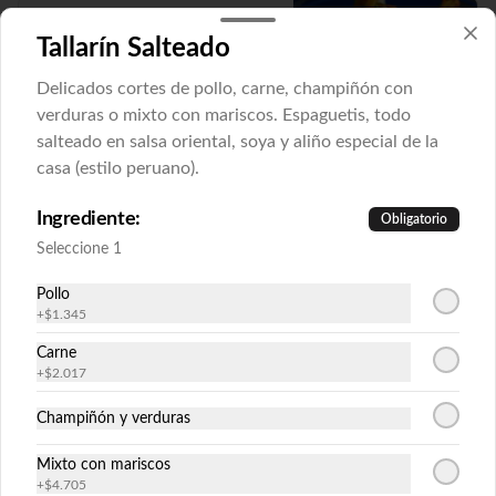
Río
Tallarín Salteado
Relleno: pollo teriyaki, queso crema y 
piña.

Envuelto en plátano frito bañado en salsa 
Delicados cortes de pollo, carne, champiñón con
teriyaki y salsa spicy espolvoreado de 
verduras o mixto con mariscos. Espaguetis, todo
ciboulette (9piezas).
salteado en salsa oriental, soya y aliño especial de la
$11.425
casa (estilo peruano).
Ingrediente:
Obligatorio
Tartar Roll
Seleccione 1
Relleno: camarón apanado, palta.

Cubierto en crispy frío bañado en tartar 
de mariscos y verduras de olivo (9piezas).
Pollo
+
$1.345
$11.425
Carne
+
$2.017
Champiñón y verduras
Tulum
Relleno: tartar de salmón, spicy, queso 
Mixto con mariscos
crema, palta y ciboulette.

Envuelto en nori tempurizado servido con 
+
$4.705