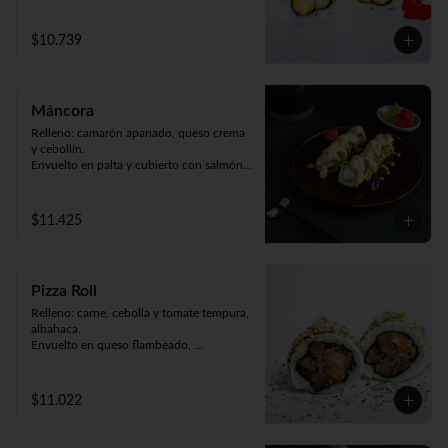
(9piezas).
$10.739
Máncora
Relleno: camarón apanado, queso crema 
y cebollín.

Envuelto en palta y cubierto con salmón 
acevichado (9piezas).
$11.425
Pizza Roll
Relleno: carne, cebolla y tomate tempura, 
albahaca.

Envuelto en queso flambeado, 
espolvoreado en crispy frío y orégano 
(9piezas).
$11.022