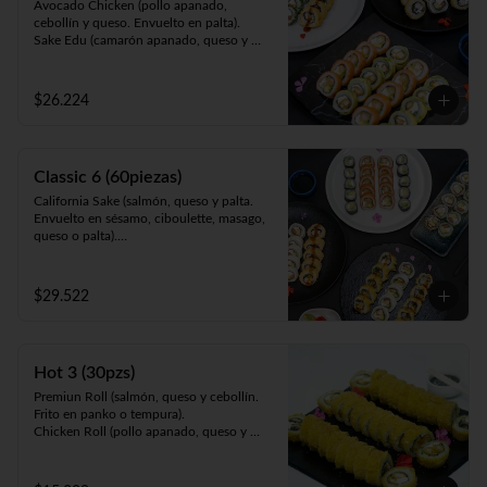
Avocado Chicken (pollo apanado, 
cebollín y queso. Envuelto en palta).

Sake Edu (camarón apanado, queso y 
palta. Envuelto en salmón).

California Sake (salmón, queso y palta. 
Envuelto en ciboulette, sésamo, masago, 
$26.224
palta o queso).

Panko Kani ( Kanikama, queso y cebollín. 
Frito en panko).

Panko Ebi (camarón, queso, cebollín. Frito 
Classic 6 (60piezas)
en panko).
California Sake (salmón, queso y palta. 
Envuelto en sésamo, ciboulette, masago, 
queso o palta).

Teri Maki (pollo teriyaki, palta y queso. 
Envuelto en ciboulette, sésamo, masago, 
queso o palta).

$29.522
Sake Edu (camarón apanado, palta y 
queso. Envuelto en salmón).

Tempura Ebi (camarón cocido, queso y 
cebollín. Frito en tempura).

Hot 3 (30pzs)
Panko Kani (kanikama, queso y cebollín. 
Frito en panko).

Premiun Roll (salmón, queso y cebollín. 
Hosomaki Green (queso y palta. Envuelto 
Frito en panko o tempura).     

en nori).
Chicken Roll (pollo apanado, queso y 
cebollín. Frito en panko o tempura).          

Cartagena (camarón apanado, queso y 
palta. Envuelto en pollo apanado y salsa 