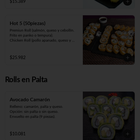
$15.389
maracuyá).
Hot 5 (50piezas)
Premiun Roll (salmón, queso y cebollín. 
Frito en panko o tempura).     

Chicken Roll (pollo apanado, queso y 
cebollín. Frito en panko o tempura).         

Cartagena (camarón apanado, queso y 
palta. Envuelto en pollo apanado y salsa 
$25.982
maracuyá).

Oriental Zuki-sin arroz (pollo teriyaki, 
queso, palta y kanikama apanada. 
Envuelto en pollo apanado y salsa 
Rolls en Palta
teriyaki).

Meat Roll (carne, queso, pimentón 
salteado. Frito en panko).
Avocado Camarón
Relleno: camarón, palta y queso.

Opción: sin palta o sin queso.

Envuelto en palta (9 piezas).
$10.081