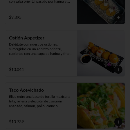
con salsa oriental pasado por harina y 
apanado  en crocante panko japonés. 

Acompañado de cremosa salsa casera 
(5unidades).
$9.395
Ostión Appetizer
Deléitate con nuestros ostiones: 
sumergidos en un aderezo oriental, 
cubiertos con una capa de harina y fritos 
según tu preferencia, ya sea apanados, 
apanado con queso o mixto. ¡Disfruta de 
cinco unidades repletas de sabor!
$10.044
Taco Acevichado
Elige entre una base de tortilla mexicana 
frita, rellena a elección de camarón 
apanado, salmón, pollo, carne o 
champiñón apanado. Además, incluye 
guacamole, pepino, lechuga y salsa 
acevichada. 2 unidades.
$10.739