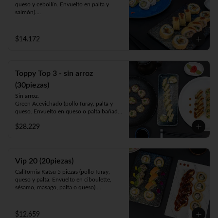
queso y cebollín. Envuelto en palta y 
salmón).

Luna Roll 5piezas (camarón apanado, 
palta y cebollín. Envuelto en queso).

Panko Mushroom 10piezas (champiñón, 
$14.172
queso y cebollín. Frito en Panko).

-1 lata bebida 330cc. a elección.
Toppy Top 3 - sin arroz
(30piezas)
Sin arroz.

Green Acevichado (pollo furay, palta y 
queso. Envuelto en queso o palta bañada 
en salsa acevichada).

$28.229
Acevichado Top (camarón furay, atún, 
palta y cebollín. Envuelto en salmón, atún 
o palta y ceviche carretillero).

Toppy Roll (palta, queso, cebollín, 
camarón furay o pollo furay. Envuelto en 
Vip 20 (20piezas)
pollo y Frito en panko acompañado de 
California Katsu 5 piezas (pollo furay, 
salsa teriyaki).
queso y palta. Envuelto en ciboulette, 
sésamo, masago, palta o queso).

Rainbow Furay 5 piezas (camarón furay, 
queso y cebollín. Envuelto en salmón y 
palta).

$12.659