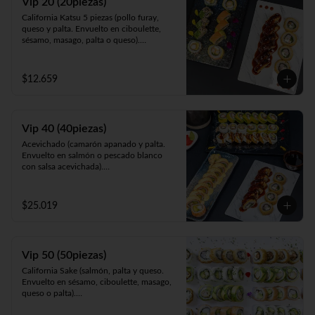
Vip 20 (20piezas)
pollo y Frito en panko acompañado de 
California Katsu 5 piezas (pollo furay, 
salsa teriyaki).
queso y palta. Envuelto en ciboulette, 
sésamo, masago, palta o queso).

Rainbow Furay 5 piezas (camarón furay, 
queso y cebollín. Envuelto en salmón y 
palta).

$12.659
Panko Ebi 10 piezas (camarón, queso y 
cebollín. Frito en panko).
Vip 40 (40piezas)
Acevichado (camarón apanado y palta. 
Envuelto en salmón o pescado blanco 
con salsa acevichada).

Almendra White (pollo teriyaki y palta. 
Envuelto en queso, espolvoreado en mix 
almendras y nueces).

$25.019
Panko Ebi (camarón ecuatoriano, queso y 
cebollín, frito en panko).

California Gumi (camarón apanado, 
salmón, queso y cebollín. Envuelto en 
Vip 50 (50piezas)
sésamo, ciboulette, masago, queso o 
palta).
California Sake (salmón, palta y queso. 
Envuelto en sésamo, ciboulette, masago, 
queso o palta).

Katsu White (pollo apanado, palta y 