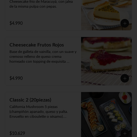
Cheesecake frio de Maracuyá, con jalea 
de la misma pulpa con pepas.
$4.990
Cheesecake Frutos Rojos
Base de galleta de vainilla, con un suave y 
cremoso relleno de queso crema 
horneado con topping de exquisita 
mermelada de Frutos Rojos 100% natural.
$4.990
Classic 2 (20piezas)
California Mushroom 5 piezas 
(champiñón apanado, queso y palta. 
Envuelto en ciboulette o sésamo).

Avocado Edu 5 piezas (camarón furay, 
queso y palta. Envuelto en palta).

Panko Katsu 10 piezas (pollo apanado, 
$10.629
queso y cebollín. Frito en panko).