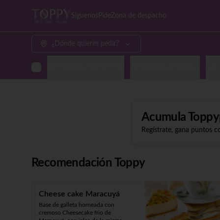
Siguenos
Pide
Zona de despacho
¿Dónde quieres pedir?
Recomendación Toppy
Appetizers y Gyozas
Sash
Acumula
Toppy
Regístrate, gana puntos c
Recomendación Toppy
Cheese cake Maracuyá
Base de galleta horneada con 
cremoso Cheesecake frio de 