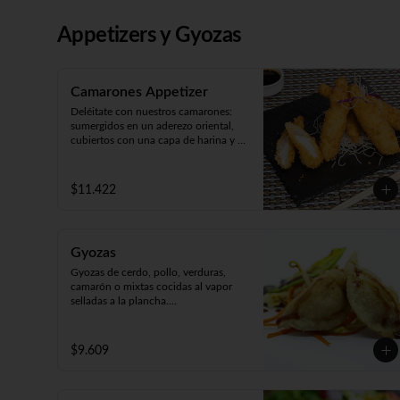
salmón, atún o palta y ceviche 
carretillero).

Toppy Roll (palta, queso, cebollín, 
Appetizers y Gyozas
camarón furay o pollo furay. 
Envuelto en pollo y Frito en panko 
acompañado de salsa teriyaki).
Camarones Appetizer
Deléitate con nuestros camarones: 
sumergidos en un aderezo oriental, 
cubiertos con una capa de harina y 
fritos según tu preferencia, ya sea 
apanados, en tempura o apanados 
con queso. ¡Disfruta de cinco 
$11.422
unidades repletas de sabor!
Gyozas
Gyozas de cerdo, pollo, verduras, 
camarón o mixtas cocidas al vapor 
selladas a la plancha.

Acompañado de verduras al wok 
(5unidades).
$9.609