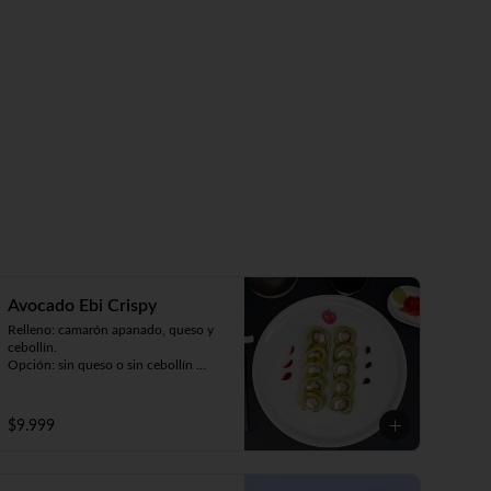
Avocado Ebi Crispy
Relleno: camarón apanado, queso y 
cebollín.

Opción: sin queso o sin cebollín 
(9piezas).
$9.999