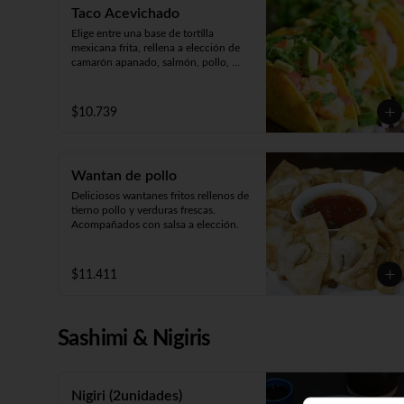
Taco Acevichado
Elige entre una base de tortilla 
mexicana frita, rellena a elección de 
camarón apanado, salmón, pollo, 
carne o champiñón apanado. 
Además, incluye guacamole, pepino, 
lechuga y salsa acevichada. 2 
$10.739
unidades.
Wantan de pollo
Deliciosos wantanes fritos rellenos de 
tierno pollo y verduras frescas. 

Acompañados con salsa a elección.
$11.411
Sashimi & Nigiris
Nigiri (2unidades)