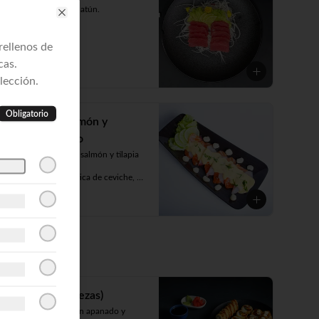
Delicados cortes de atún.
Close
rellenos de
cas.
lección.
Obligatorio
Tiradito de salmón y
pescado blanco
Delicados cortes de salmón y tilapia 
(7cortes). 

Bañado en salsa cítrica de ceviche, 
acompañado de choclo y lechuga.
$12.083
Deluxe 4 (40piezas)
Acevichado(camarón apanado y 