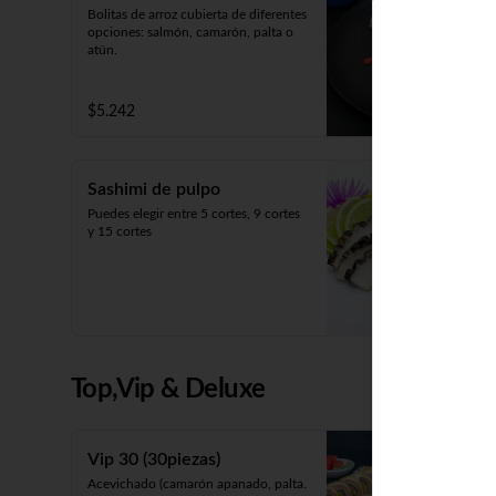
Bolitas de arroz cubierta de diferentes 
opciones: salmón, camarón, palta o 
atún.
$5.242
Sashimi de pulpo
Puedes elegir entre 5 cortes, 9 cortes 
y 15 cortes
Top,Vip & Deluxe
Vip 30 (30piezas)
Acevichado (camarón apanado, palta. 