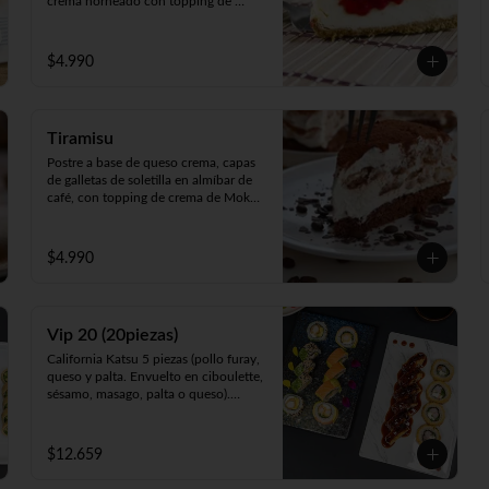
crema horneado con topping de 
exquisita mermelada de Frutos Rojos 
100% natural.
$4.990
Tiramisu
Postre a base de queso crema, capas 
de galletas de soletilla en almíbar de 
café, con topping de crema de Moka 
y toques de cacao 100%.
$4.990
Vip 20 (20piezas)
California Katsu 5 piezas (pollo furay, 
queso y palta. Envuelto en ciboulette, 
sésamo, masago, palta o queso).

Rainbow Furay 5 piezas (camarón 
furay, queso y cebollín. Envuelto en 
salmón y palta).

$12.659
Panko Ebi 10 piezas (camarón, queso 
y cebollín. Frito en panko).