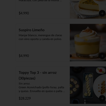
Maracuyá, con jalea de la misma 
pulpa con pepas.
$4.990
Suspiro Limeño
Manjar blanco, merengue de claras 
con vino oporto y canela en polvo.
$4.990
Toppy Top 3 - sin arroz
(30piezas)
Sin arroz.

Green Acevichado (pollo furay, palta 
y queso. Envuelto en queso o palta 
bañada en salsa acevichada).

$28.229
Acevichado Top (camarón furay, 
atún, palta y cebollín. Envuelto en 