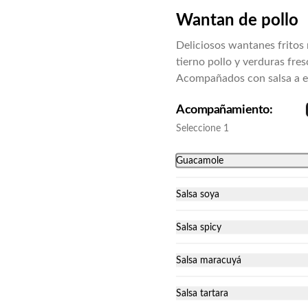
Variedad de cortes: salmón, pulpo y 
Wantan de pollo
pescado blanco.
Deliciosos wantanes fritos 
tierno pollo y verduras fres
Acompañados con salsa a e
Acompañamiento:
Sashimi de salmón
Seleccione 1
Puedes elegir entre 5 cortes, 9 cortes 
y 15 cortes.
Guacamole
Salsa soya
Salsa spicy
Salsa maracuyá
Deluxe 3 (30piezas)
Salsa tartara
Acevichado (camarón apanado y 