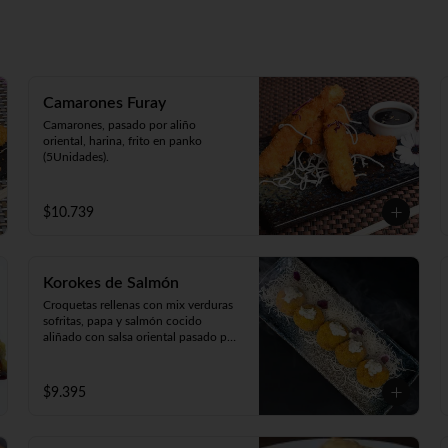
Camarones Furay
Camarones, pasado por aliño 
oriental, harina, frito en panko 
(5Unidades).
$10.739
Korokes de Salmón
Croquetas rellenas con mix verduras 
sofritas, papa y salmón cocido 
aliñado con salsa oriental pasado por 
harina y apanado  en crocante panko 
japonés. 

Acompañado de cremosa salsa casera 
$9.395
(5unidades).