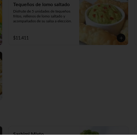
Tequeños de lomo saltado
Disfrute de 5 unidades de tequeños 
fritos, rellenos de lomo saltado y 
acompañados de su salsa a elección.
$11.411
Sashimi Mixto