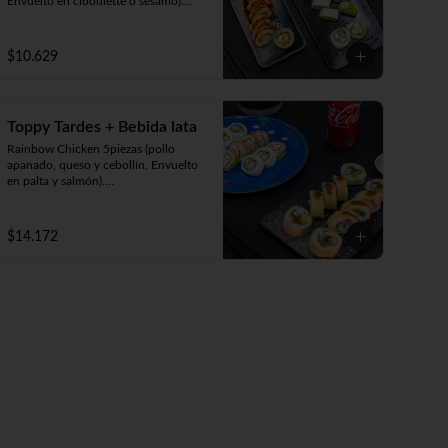
Envuelto en ciboulette o sésamo).

Avocado Edu 5 piezas (camarón 
furay, queso y palta. Envuelto en 
palta).

$10.629
Panko Katsu 10 piezas (pollo 
apanado, queso y cebollín. Frito en 
panko).
Toppy Tardes + Bebida lata
Rainbow Chicken 5piezas (pollo 
apanado, queso y cebollín. Envuelto 
en palta y salmón).

Luna Roll 5piezas (camarón apanado, 
palta y cebollín. Envuelto en queso).

Panko Mushroom 10piezas 
$14.172
(champiñón, queso y cebollín. Frito 
en Panko).

-1 lata bebida 330cc. a elección.