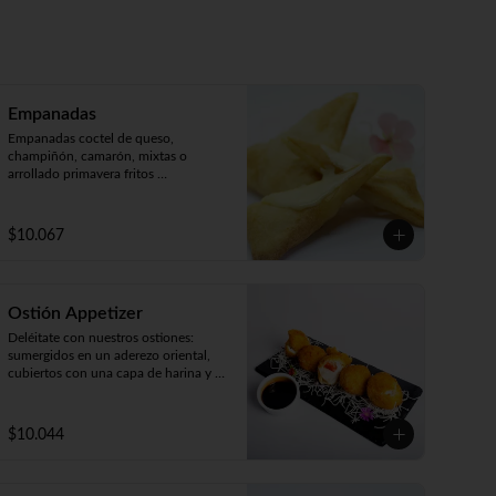
Empanadas
Empanadas coctel de queso, 
champiñón, camarón, mixtas o 
arrollado primavera fritos 
(5unidades).
$10.067
Ostión Appetizer
Deléitate con nuestros ostiones: 
sumergidos en un aderezo oriental, 
cubiertos con una capa de harina y 
fritos según tu preferencia, ya sea 
apanados, apanado con queso o 
mixto. ¡Disfruta de cinco unidades 
$10.044
repletas de sabor!