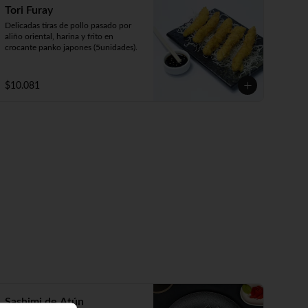
Tori Furay
Delicadas tiras de pollo pasado por 
aliño oriental, harina y frito en 
crocante panko japones (5unidades).
$10.081
Sashimi de Atún