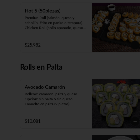
cebollín. Frito en panko).

Panko Ebi (camarón, queso, cebollín. 
Hot 5 (50piezas)
Frito en panko).
Premiun Roll (salmón, queso y 
cebollín. Frito en panko o tempura).     

Chicken Roll (pollo apanado, queso y 
cebollín. Frito en panko o tempura).         

Cartagena (camarón apanado, queso 
y palta. Envuelto en pollo apanado y 
$25.982
salsa maracuyá).

Oriental Zuki-sin arroz (pollo teriyaki, 
queso, palta y kanikama apanada. 
Envuelto en pollo apanado y salsa 
Rolls en Palta
teriyaki).

Meat Roll (carne, queso, pimentón 
salteado. Frito en panko).
Avocado Camarón
Relleno: camarón, palta y queso.

Opción: sin palta o sin queso.

Envuelto en palta (9 piezas).
$10.081