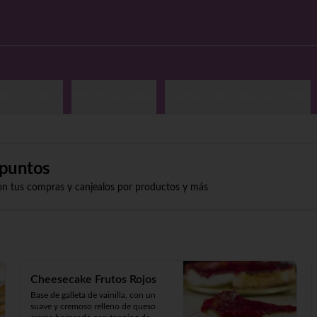
imi & Nigiris
Top,Vip & Deluxe
Promociones Clasicas & Hots
puntos
on tus compras y canjealos por productos y más
Cheesecake Frutos Rojos
Base de galleta de vainilla, con un 
suave y cremoso relleno de queso 