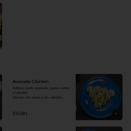
Tempura Ebi (camarón cocido, queso 
y cebollín. Frito en tempura).

Panko Kani (kanikama, queso y 
cebollín. Frito en panko).

Hosomaki Green (queso y palta. 
Envuelto en nori).
Avocado Chicken
Relleno: pollo apanado, queso crema 
y cebollín.

Opción: sin queso o sin cebollín.

Envuelto en palta (9 piezas).
$10.081