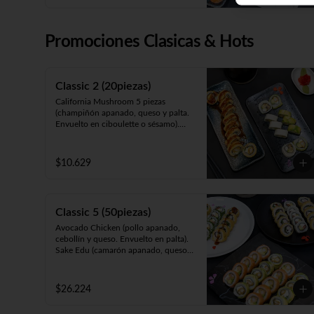
Panko Ebi (camarón ecuatoriano, 
queso y cebollín, frito en panko).

California Gumi (camarón apanado, 
Promociones Clasicas & Hots
salmón, queso y cebollín. Envuelto 
en sésamo, ciboulette, masago, queso 
o palta).
Classic 2 (20piezas)
California Mushroom 5 piezas 
(champiñón apanado, queso y palta. 
Envuelto en ciboulette o sésamo).

Avocado Edu 5 piezas (camarón 
furay, queso y palta. Envuelto en 
palta).

$10.629
Panko Katsu 10 piezas (pollo 
apanado, queso y cebollín. Frito en 
panko).
Classic 5 (50piezas)
Avocado Chicken (pollo apanado, 
cebollín y queso. Envuelto en palta).

Sake Edu (camarón apanado, queso y 
palta. Envuelto en salmón).

California Sake (salmón, queso y 
palta. Envuelto en ciboulette, 
$26.224
sésamo, masago, palta o queso).

Panko Kani ( Kanikama, queso y 