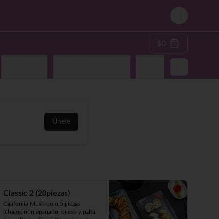
Login
$0
Rolls en Palta
Rolls Salmón & Mixtos
Rolls Fusión & Nikkei
A
Únete
Classic 2 (20piezas)
California Mushroom 5 piezas 
(champiñón apanado, queso y palta. 