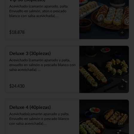
Acevichado (camarón apanado, palta. 
Envuelto en salmón, atún o pescado 
blanco con salsa acevichada).

California Sakke (salmón, queso y palta. 
Envuelto en sésamo, ciboulette, masago, 
queso o palta).

$18.878
Panko Ebi (camarón ecuatoriano, queso, 
cebollín, frito en panko).
Deluxe 3 (30piezas)
Acevichado (camarón apanado y palta, 
envuelto en salmón o pescado blanco con 
salsa acevichada). 

Cahuita (salmón y palta, envuelto en 
queso crema gratinado en salsa 
maracuyá).

$24.430
Galápagos (salmón, queso y cebollín, 
envuelto en palta o apanado cubierto con 
tartar de camarón apanado).
Deluxe 4 (40piezas)
Acevichado(camarón apanado y palta. 
Envuelto en salmón o pescado blanco 
con salsa acevichada).

Avocado Gumi (salmón, queso, camarón 
apanado, ciboulette envuelta en palta).
