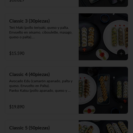
$10.629
queso y cebollín. Frito en panko).
Classic 3 (30piezas)
Teri Maki (pollo teriyaki, queso y palta. 
Envuelto en sésamo, ciboulette, masago, 
queso o palta).

Avocado Edu (camarón apanado, palta y 
queso. Envuelto en palta).

Panko Mushroom (champiñón apanado, 
$15.590
queso, cebollín. Frito en panko).
Classic 4 (40piezas)
Avocado Edu (camarón apanado, palta y 
queso. Envuelto en Palta).

Panko Katsu (pollo apanado, queso y 
cebollín. Frito en panko).

Panko Mushroom (champiñón apanado, 
queso y cebollín. Frito en panko).

$19.890
California Sake (salmón, queso y palta. 
Envuelto en ciboulette, sésamo, masago, 
palta o queso).
Classic 5 (50piezas)