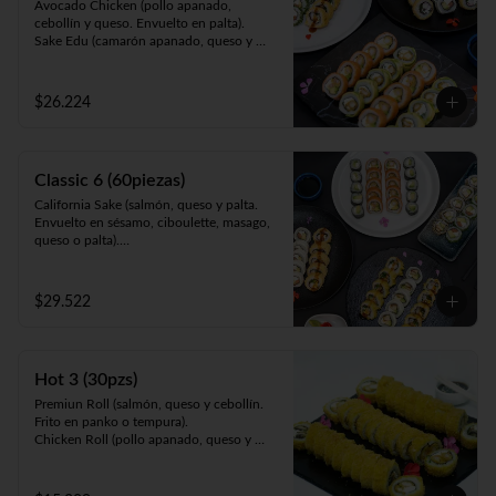
Avocado Chicken (pollo apanado, 
cebollín y queso. Envuelto en palta).

Sake Edu (camarón apanado, queso y 
palta. Envuelto en salmón).

California Sake (salmón, queso y palta. 
Envuelto en ciboulette, sésamo, masago, 
$26.224
palta o queso).

Panko Kani ( Kanikama, queso y cebollín. 
Frito en panko).

Panko Ebi (camarón, queso, cebollín. Frito 
Classic 6 (60piezas)
en panko).
California Sake (salmón, queso y palta. 
Envuelto en sésamo, ciboulette, masago, 
queso o palta).

Teri Maki (pollo teriyaki, palta y queso. 
Envuelto en ciboulette, sésamo, masago, 
queso o palta).

$29.522
Sake Edu (camarón apanado, palta y 
queso. Envuelto en salmón).

Tempura Ebi (camarón cocido, queso y 
cebollín. Frito en tempura).

Hot 3 (30pzs)
Panko Kani (kanikama, queso y cebollín. 
Frito en panko).

Premiun Roll (salmón, queso y cebollín. 
Hosomaki Green (queso y palta. Envuelto 
Frito en panko o tempura).     

en nori).
Chicken Roll (pollo apanado, queso y 
cebollín. Frito en panko o tempura).          

Cartagena (camarón apanado, queso y 
palta. Envuelto en pollo apanado y salsa 