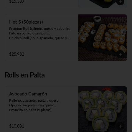
$15.389
maracuyá).
Hot 5 (50piezas)
Premiun Roll (salmón, queso y cebollín. 
Frito en panko o tempura).     

Chicken Roll (pollo apanado, queso y 
cebollín. Frito en panko o tempura).         

Cartagena (camarón apanado, queso y 
palta. Envuelto en pollo apanado y salsa 
$25.982
maracuyá).

Oriental Zuki-sin arroz (pollo teriyaki, 
queso, palta y kanikama apanada. 
Envuelto en pollo apanado y salsa 
Rolls en Palta
teriyaki).

Meat Roll (carne, queso, pimentón 
salteado. Frito en panko).
Avocado Camarón
Relleno: camarón, palta y queso.

Opción: sin palta o sin queso.

Envuelto en palta (9 piezas).
$10.081