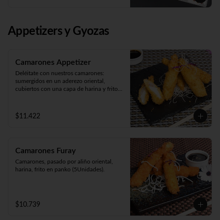
Panko Ebi 10 piezas (camarón, queso y 
cebollín. Frito en panko).
Appetizers y Gyozas
Camarones Appetizer
Deléitate con nuestros camarones: 
sumergidos en un aderezo oriental, 
cubiertos con una capa de harina y fritos 
según tu preferencia, ya sea apanados, en 
tempura o apanados con queso. ¡Disfruta 
de cinco unidades repletas de sabor!
$11.422
Camarones Furay
Camarones, pasado por aliño oriental, 
harina, frito en panko (5Unidades).
$10.739