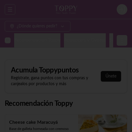
Abrir menu de navegación
Login
¿Dónde quieres pedir?
Recomendación Toppy
Appetizers y Gyozas
Sashimi & N
Acumula
Toppypuntos
Únete
Regístrate, gana puntos con tus compras y
canjealos por productos y más
Recomendación Toppy
Cheese cake Maracuyá
Base de galleta horneada con cremoso 