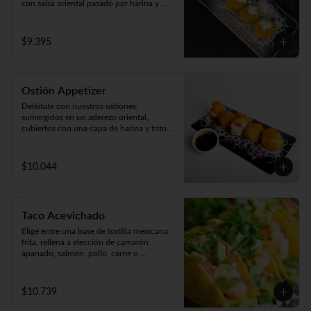
con salsa oriental pasado por harina y 
apanado  en crocante panko japonés. 

Acompañado de cremosa salsa casera 
(5unidades).
$9.395
Ostión Appetizer
Deléitate con nuestros ostiones: 
sumergidos en un aderezo oriental, 
cubiertos con una capa de harina y fritos 
según tu preferencia, ya sea apanados, 
apanado con queso o mixto. ¡Disfruta de 
cinco unidades repletas de sabor!
$10.044
Taco Acevichado
Elige entre una base de tortilla mexicana 
frita, rellena a elección de camarón 
apanado, salmón, pollo, carne o 
champiñón apanado. Además, incluye 
guacamole, pepino, lechuga y salsa 
acevichada. 2 unidades.
$10.739