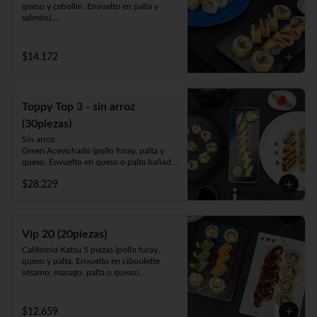
queso y cebollín. Envuelto en palta y 
salmón).

Luna Roll 5piezas (camarón apanado, 
palta y cebollín. Envuelto en queso).

Panko Mushroom 10piezas (champiñón, 
$14.172
queso y cebollín. Frito en Panko).

-1 lata bebida 330cc. a elección.
Toppy Top 3 - sin arroz
(30piezas)
Sin arroz.

Green Acevichado (pollo furay, palta y 
queso. Envuelto en queso o palta bañada 
en salsa acevichada).

$28.229
Acevichado Top (camarón furay, atún, 
palta y cebollín. Envuelto en salmón, atún 
o palta y ceviche carretillero).

Toppy Roll (palta, queso, cebollín, 
camarón furay o pollo furay. Envuelto en 
Vip 20 (20piezas)
pollo y Frito en panko acompañado de 
California Katsu 5 piezas (pollo furay, 
salsa teriyaki).
queso y palta. Envuelto en ciboulette, 
sésamo, masago, palta o queso).

Rainbow Furay 5 piezas (camarón furay, 
queso y cebollín. Envuelto en salmón y 
palta).

$12.659