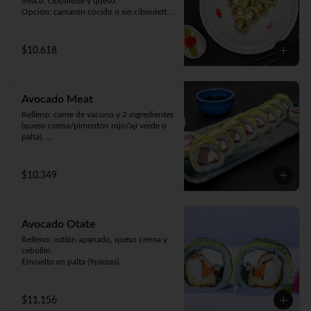
fresco, ciboulette y queso.

Opción: camarón cocido o sin ciboulette 
(9piezas).
$10.618
Avocado Meat
Relleno: carne de vacuno y 2 ingredientes 
(queso crema/pimentón rojo/ají verde o 
palta). 

Envuelto en palta (9 piezas).
$10.349
Avocado Otate
Relleno: ostión apanado, queso crema y 
cebollín.

Envuelto en palta (9piezas).
$11.156