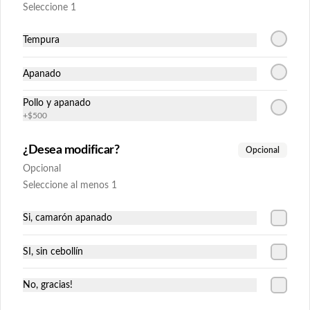
(9piezas).
Seleccione 1
$10.739
Tempura
Apanado
Máncora
Relleno: camarón apanado, queso crema 
Pollo y apanado
y cebollín.

Envuelto en palta y cubierto con salmón 
+
$500
acevichado (9piezas).
¿Desea modificar?
Opcional
$11.425
Opcional
Seleccione al menos 1
Pizza Roll
Relleno: carne, cebolla y tomate tempura, 
Si, camarón apanado
albahaca.

Envuelto en queso flambeado, 
espolvoreado en crispy frío y orégano 
SI, sin cebollín
(9piezas).
$11.022
No, gracias!