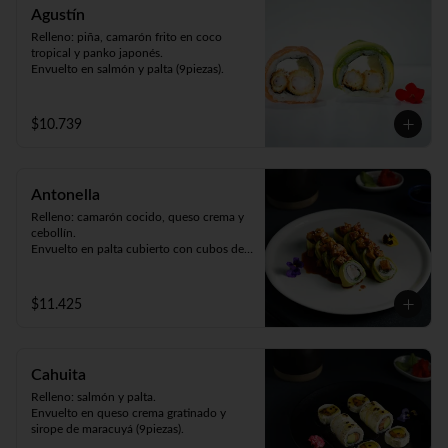
Agustín
Relleno: piña, camarón frito en coco 
tropical y panko japonés.

Envuelto en salmón y palta (9piezas).
$10.739
Antonella
Relleno: camarón cocido, queso crema y 
cebollín.

Envuelto en palta cubierto con cubos de 
pollo teriyaki y sésamo (9piezas).
$11.425
Cahuita
Relleno: salmón y palta.

Envuelto en queso crema gratinado y 
sirope de maracuyá (9piezas).