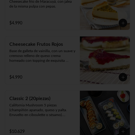
Cheesecake frio de Maracuyá, con jalea 
de la misma pulpa con pepas.
$4.990
Cheesecake Frutos Rojos
Base de galleta de vainilla, con un suave y 
cremoso relleno de queso crema 
horneado con topping de exquisita 
mermelada de Frutos Rojos 100% natural.
$4.990
Classic 2 (20piezas)
California Mushroom 5 piezas 
(champiñón apanado, queso y palta. 
Envuelto en ciboulette o sésamo).

Avocado Edu 5 piezas (camarón furay, 
queso y palta. Envuelto en palta).

Panko Katsu 10 piezas (pollo apanado, 
$10.629
queso y cebollín. Frito en panko).