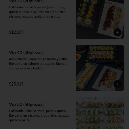
Vip 20 (20piezas)
pollo y Frito en panko acompañado de 
California Katsu 5 piezas (pollo furay, 
salsa teriyaki).
queso y palta. Envuelto en ciboulette, 
sésamo, masago, palta o queso).

Rainbow Furay 5 piezas (camarón furay, 
queso y cebollín. Envuelto en salmón y 
palta).

$12.659
Panko Ebi 10 piezas (camarón, queso y 
cebollín. Frito en panko).
Vip 40 (40piezas)
Acevichado (camarón apanado y palta. 
Envuelto en salmón o pescado blanco 
con salsa acevichada).

Almendra White (pollo teriyaki y palta. 
Envuelto en queso, espolvoreado en mix 
almendras y nueces).

$25.019
Panko Ebi (camarón ecuatoriano, queso y 
cebollín, frito en panko).

California Gumi (camarón apanado, 
salmón, queso y cebollín. Envuelto en 
Vip 50 (50piezas)
sésamo, ciboulette, masago, queso o 
palta).
California Sake (salmón, palta y queso. 
Envuelto en sésamo, ciboulette, masago, 
queso o palta).

Katsu White (pollo apanado, palta y 